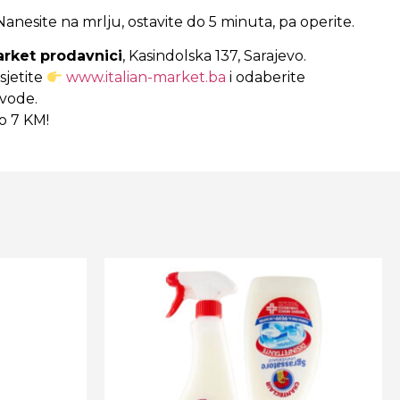
 Nanesite na mrlju, ostavite do 5 minuta, pa operite.
arket prodavnici
, Kasindolska 137, Sarajevo.
sjetite
www.italian-market.ba
i odaberite
zvode.
o 7 KM!