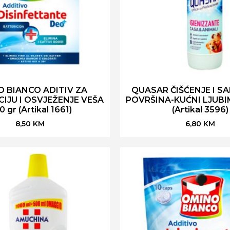
 BIANCO ADITIV ZA
QUASAR ČIŠĆENJE I SA
CIJU I OSVJEŽENJE VEŠA
POVRŠINA-KUĆNI LJUBIM
0 gr (Artikal 1661)
(Artikal 3596)
8,50
KM
6,80
KM