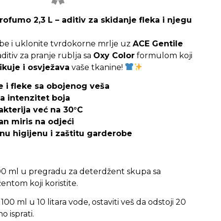
ofumo 2,3 L – aditiv za skidanje fleka i njegu
be i uklonite tvrdokorne mrlje uz
ACE Gentile
aditiv za pranje rublja sa
Oxy Color
formulom koji
fikuje i osvježava
vaše tkanine!
e i fleke sa obojenog veša
a intenzitet boja
akterija već na 30°C
tan miris na odjeći
u higijenu i zaštitu garderobe
100 ml u pregradu za deterdžent skupa sa
ntom koji koristite.
i 100 ml u 10 litara vode, ostaviti veš da odstoji 20
o isprati.