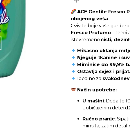
ACE Gentile Fresco Pr
obojenog veša
Oživite boje vaše gardero
Fresco Profumo
– tečni 
istovremeno
čisti, dezin
Efikasno uklanja mrlj
Njeguje tkanine i čuv
Eliminiše do 99,9% b
Ostavlja svjež i prija
Idealno za
svakodnevn
Način upotrebe:
U mašini
: Dodajte 
uobičajenim deterdže
Ručno pranje
: Sipat
minuta, zatim detaljn