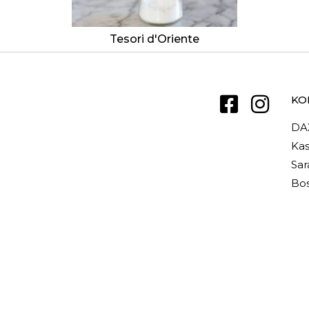
Tesori d'Oriente
KO
DA
Kas
Sar
Bos