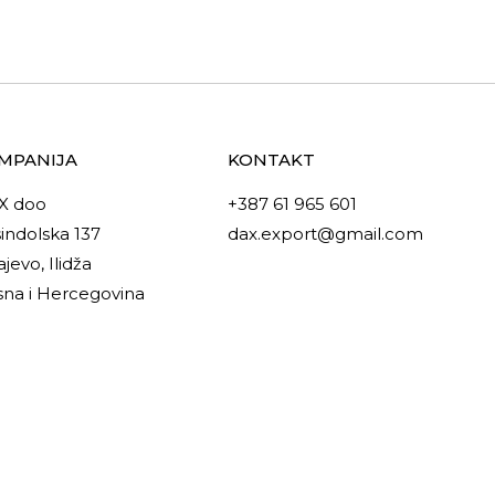
MPANIJA
KONTAKT
X doo
+387 61 965 601
indolska 137
dax.export@gmail.com
ajevo, Ilidža
na i Hercegovina