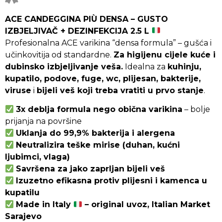
ACE CANDEGGINA PIÙ DENSA – GUSTO
IZBJELJIVAČ + DEZINFEKCIJA 2.5 L
Profesionalna ACE varikina “densa formula” – gušća i
učinkovitija od standardne.
Za higijenu cijele kuće i
dubinsko izbjeljivanje veša.
Idealna za
kuhinju,
kupatilo, podove, fuge, wc, plijesan, bakterije,
viruse
i
bijeli veš koji treba vratiti u prvo stanje
.
3x deblja formula nego obična varikina
– bolje
prijanja na površine
Uklanja do 99,9% bakterija i alergena
Neutralizira teške mirise (duhan, kućni
ljubimci, vlaga)
Savršena za jako zaprljan bijeli veš
Izuzetno efikasna protiv plijesni i kamenca u
kupatilu
Made in Italy
– original uvoz, Italian Market
Sarajevo