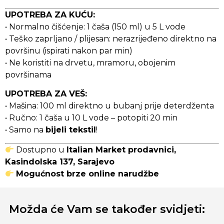
UPOTREBA ZA KUĆU:
• Normalno čišćenje: 1 čaša (150 ml) u 5 L vode
• Teško zaprljano / plijesan: nerazrijeđeno direktno na
površinu (ispirati nakon par min)
• Ne koristiti na drvetu, mramoru, obojenim
površinama
UPOTREBA ZA VEŠ:
• Mašina: 100 ml direktno u bubanj prije deterdženta
• Ručno: 1 čaša u 10 L vode – potopiti 20 min
• Samo na
bijeli tekstil
!
Dostupno u
Italian Market prodavnici,
Kasindolska 137, Sarajevo
Mogućnost brze online narudžbe
Možda će Vam se također svidjeti: