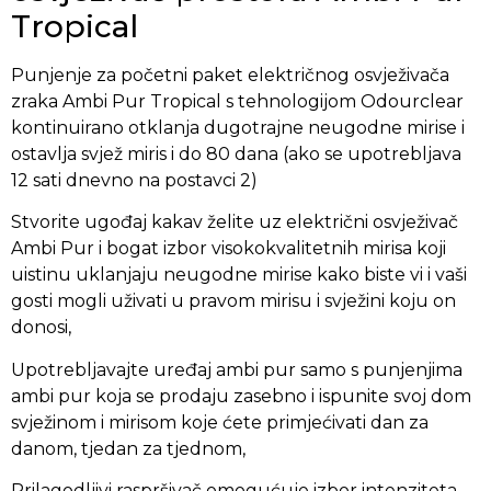
Tropical
Punjenje za početni paket električnog osvježivača
zraka Ambi Pur Tropical s tehnologijom Odourclear
kontinuirano otklanja dugotrajne neugodne mirise i
ostavlja svjež miris i do 80 dana (ako se upotrebljava
12 sati dnevno na postavci 2)
Stvorite ugođaj kakav želite uz električni osvježivač
Ambi Pur i bogat izbor visokokvalitetnih mirisa koji
uistinu uklanjaju neugodne mirise kako biste vi i vaši
gosti mogli uživati u pravom mirisu i svježini koju on
donosi,
Upotrebljavajte uređaj ambi pur samo s punjenjima
ambi pur koja se prodaju zasebno i ispunite svoj dom
svježinom i mirisom koje ćete primjećivati dan za
danom, tjedan za tjednom,
Prilagodljivi raspršivač omogućuje izbor intenziteta