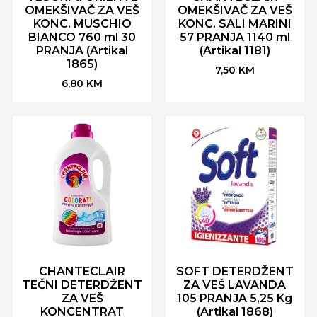
OMEKŠIVAČ ZA VEŠ
OMEKŠIVAČ ZA VEŠ
KONC. MUSCHIO
KONC. SALI MARINI
BIANCO 760 ml 30
57 PRANJA 1140 ml
PRANJA (Artikal
(Artikal 1181)
1865)
7,50
KM
6,80
KM
CHANTECLAIR
SOFT DETERDŽENT
TEČNI DETERDŽENT
ZA VEŠ LAVANDA
ZA VEŠ
105 PRANJA 5,25 Kg
KONCENTRAT
(Artikal 1868)