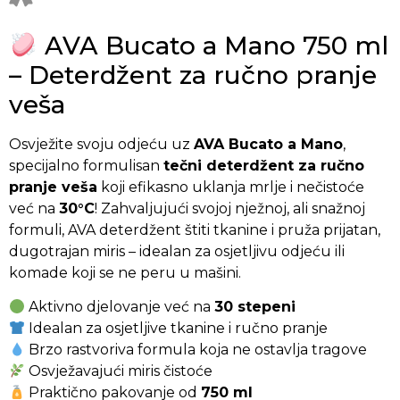
AVA Bucato a Mano 750 ml
– Deterdžent za ručno pranje
veša
Osvježite svoju odjeću uz
AVA Bucato a Mano
,
specijalno formulisan
tečni deterdžent za ručno
pranje veša
koji efikasno uklanja mrlje i nečistoće
već na
30°C
! Zahvaljujući svojoj nježnoj, ali snažnoj
formuli, AVA deterdžent štiti tkanine i pruža prijatan,
dugotrajan miris – idealan za osjetljivu odjeću ili
komade koji se ne peru u mašini.
Aktivno djelovanje već na
30 stepeni
Idealan za osjetljive tkanine i ručno pranje
Brzo rastvoriva formula koja ne ostavlja tragove
Osvježavajući miris čistoće
Praktično pakovanje od
750 ml