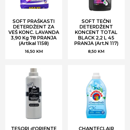
SOFT PRAŠKASTI
SOFT TEČNI
DETERDŽENT ZA
DETERDŽENT
VEŠ KONC. LAVANDA
KONCENT TOTAL
3,90 Kg 78 PRANJA
BLACK 2,2 L 45
(Artikal 1158)
PRANJA (Art.N 117)
16,50
KM
8,50
KM
TESORI d'ORIENTE
CHANTECLAIR