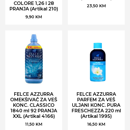
COLORE 1,26 l 28
23,50
KM
PRANJA (Artikal 210)
9,90
KM
FELCE AZZURRA
FELCE AZZURRA
OMEKŠIVAČ ZA VEŠ
PARFEM ZA VEŠ
KONC. CLASSICO
ULJANI KONC. PURA
1840 ml 92 PRANJA
FRESCHEZZA 220 ml
XXL (Artikal 4166)
(Artikal 1995)
11,50
KM
16,50
KM