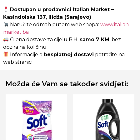
Dostupan u prodavnici Italian Market –
Kasindolska 137, Ilidža (Sarajevo)
Naručite odmah putem web shopa:
www.italian-
market.ba
Cijena dostave za cijelu BiH:
samo 7 KM
, bez
obzira na količinu
Informacije o
besplatnoj dostavi
potražite na
web stranici
Možda će Vam se također svidjeti: