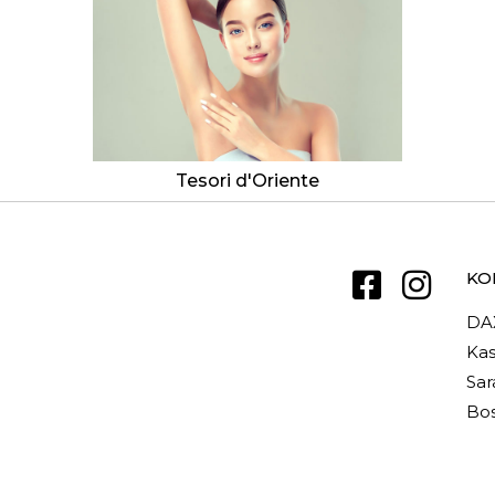
Tesori d'Oriente
KO
DA
Kas
Sar
Bos