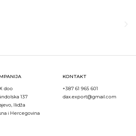
MPANIJA
KONTAKT
X doo
+387 61 965 601
indolska 137
dax.export@gmail.com
ajevo, Ilidža
na i Hercegovina