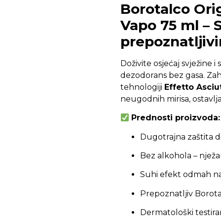
Borotalco Ori
Vapo 75 ml – 
prepoznatljiv
Doživite osjećaj svježine 
dezodorans bez gasa. Zahv
tehnologiji
Effetto Asciu
neugodnih mirisa, ostavlj
Prednosti proizvoda:
Dugotrajna zaštita d
Bez alkohola – njež
Suhi efekt odmah n
Prepoznatljiv Borotal
Dermatološki testira