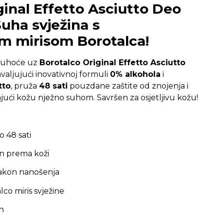
ginal Effetto Asciutto Deo
Suha svježina s
im mirisom Borotalca!
i suhoće uz
Borotalco Original Effetto Asciutto
aljujući inovativnoj formuli
0% alkohola
i
tto
, pruža
48 sati
pouzdane zaštite od znojenja i
ajući kožu nježno suhom. Savršen za osjetljivu kožu!
o 48 sati
an prema koži
akon nanošenja
co miris svježine
n