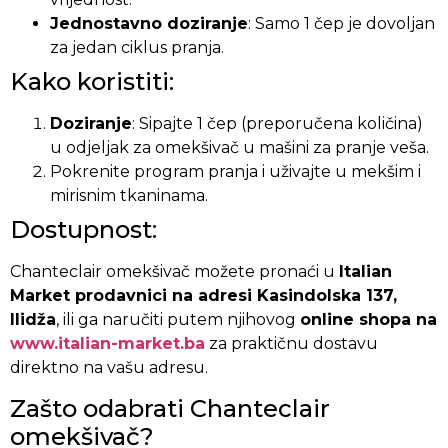
Jednostavno doziranje
: Samo 1 čep je dovoljan
za jedan ciklus pranja.
Kako koristiti:
Doziranje
: Sipajte 1 čep (preporučena količina)
u odjeljak za omekšivač u mašini za pranje veša.
Pokrenite program pranja i uživajte u mekšim i
mirisnim tkaninama.
Dostupnost:
Chanteclair omekšivač možete pronaći u
Italian
Market prodavnici na adresi Kasindolska 137,
Ilidža
, ili ga naručiti putem njihovog
online shopa na
www.italian-market.ba
za praktičnu dostavu
direktno na vašu adresu.
Zašto odabrati Chanteclair
omekšivač?