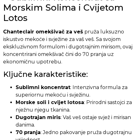
Morskim Solima i Cvijetom
Lotos
Chanteclair omekšivač za veš
pruža luksuzno
iskustvo mekoće i svježine za vaš veš. Sa svojom
ekskluzivnom formulom i dugotrajnim mirisom, ovaj
koncentrirani omekšivač čini do 70 pranja uz
ekonomičnu upotrebu.
Ključne karakteristike:
Sublimni koncentrat
: Intenzivna formula za
superiornu mekoću i svježinu.
Morske soli i cvijet lotosa
: Prirodni sastojci za
nježnu njegu tkanina.
Dugotrajan miris
: Vaš veš ostaje svjež i mirisan
danima.
70 pranja
: Jedno pakovanje pruža dugotrajnu
vrijednost.