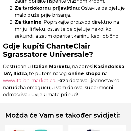
zatim obrišite i isperite vlažnom krpom.
Za tvrdokornu prljavštinu
: Ostavite da djeluje
malo duže prije brisanja.
Za tkanine
: Poprskajte proizvod direktno na
mrlju ili fleku, ostavite da djeluje nekoliko
sekundi, a zatim operite tkaninu kao i obično.
Gdje kupiti ChanteClair
Sgrassatore Universale?
Dostupan u
Italian Marketu
, na adresi
Kasindolska
137, Ilidža
, te putem našeg
online shopa
na
www.italian-market.ba
. Brza dostava i jednostavna
narudžba omogućuju vam da ovaj supermoćni
odmašćivač uvijek imate pri ruci!
Možda će Vam se također svidjeti: