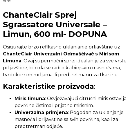
ChanteClair Sprej
Sgrassatore Universale –
Limun, 600 ml- DOPUNA
Osigurajte brzo i efikasno uklanjanje prljavštine uz
ChanteClair Univerzalni Odmašćivač s Mirisom
Limuna
. Ovaj supermoćni sprej idealan je za sve vrste
prljavštine, bilo da se radi o kuhinjskim masnoćama,
tvrdokornim mrljama ili predtretmanu za tkanine.
Karakteristike proizvoda
:
Miris limuna
: Osvježavajući citrusni miris ostavlja
površine čistima i prijatno mirisnim.
Univerzalna primjena
: Pogodan za uklanjanje
masnoća i prljavštine sa svih površina, kao i za
predtretman odjeće.