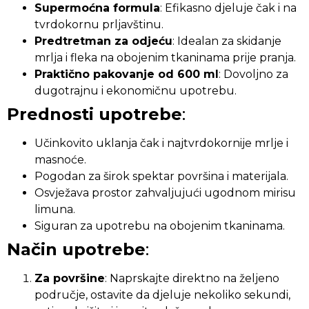
Supermoćna formula
: Efikasno djeluje čak i na
tvrdokornu prljavštinu.
Predtretman za odjeću
: Idealan za skidanje
mrlja i fleka na obojenim tkaninama prije pranja.
Praktično pakovanje od 600 ml
: Dovoljno za
dugotrajnu i ekonomičnu upotrebu.
Prednosti upotrebe
:
Učinkovito uklanja čak i najtvrdokornije mrlje i
masnoće.
Pogodan za širok spektar površina i materijala.
Osvježava prostor zahvaljujući ugodnom mirisu
limuna.
Siguran za upotrebu na obojenim tkaninama.
Način upotrebe
:
Za površine
: Naprskajte direktno na željeno
područje, ostavite da djeluje nekoliko sekundi,