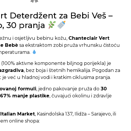
rt Deterdžent za Bebi Veš –
o, 30 pranja
žnu i osjetljivu bebinu kožu,
Chanteclair Vert
cе Bebè
sa ekstraktom zobi pruža vrhunsku čistoću
temperaturama.
 (100% aktivne komponente biljnog porijekla) je
razgradiva
, bez boja i štetnih hemikalija. Pogodan za
vit je već u hladnoj vodi i kratkim ciklusima pranja.
ovanoj formuli
, jedno pakovanje pruža do
30
67% manje plastike
, čuvajući okolinu i zdravlje
i
Italian Market
, Kasindolska 137, Ilidža – Sarajevo, ili
em online shopa: