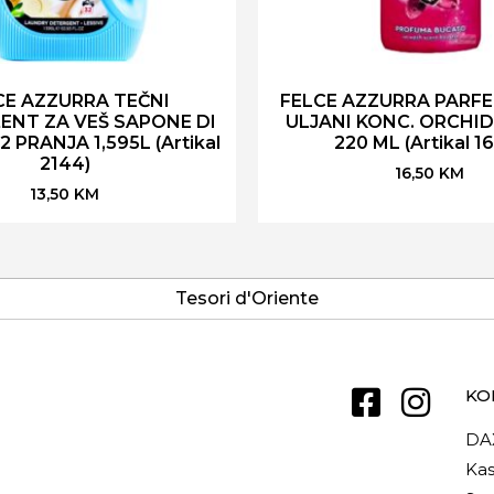
CE AZZURRA TEČNI
FELCE AZZURRA PARFE
ENT ZA VEŠ SAPONE DI
ULJANI KONC. ORCHI
 PRANJA 1,595L (Artikal
220 ML (Artikal 1
2144)
16,50
KM
13,50
KM
Tesori d'Oriente
KO
DA
Kas