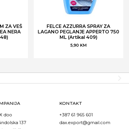
M ZA VEŠ
FELCE AZZURRA SPRAY ZA
DEA NERA
LAGANO PEGLANJE APPERTO 750
648)
ML (Artikal 409)
5,90
KM
MPANIJA
KONTAKT
X doo
+387 61 965 601
indolska 137
dax.export@gmail.com