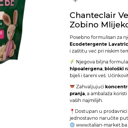
Chanteclair Ve
Zobino Mlijek
Posebno formulisan za nje
Ecodetergente Lavatri
i zaštitu već pri niskim 
Njegova biljna formula
hipoalergena
,
biološki 
bijeli i šareni veš. Učinko
Zahvaljujući
koncentr
pranja
, a ambalaža koristi
vaših najmilijih.
Dostupan u prodavnic
jednostavno naručite put
www.italian-market.ba