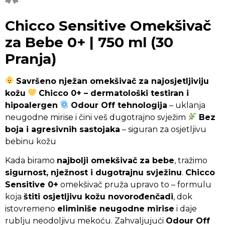
Chicco Sensitive Omekšivač
za Bebe 0+ | 750 ml (30
Pranja)
Savršeno nježan omekšivač za najosjetljiviju
kožu
Chicco 0+ – dermatološki testiran i
hipoalergen
Odour Off tehnologija
– uklanja
neugodne mirise i čini veš dugotrajno svježim
Bez
boja i agresivnih sastojaka
– siguran za osjetljivu
bebinu kožu
Kada biramo
najbolji omekšivač za bebe
, tražimo
sigurnost, nježnost i dugotrajnu svježinu
.
Chicco
Sensitive 0+
omekšivač pruža upravo to – formulu
koja
štiti osjetljivu kožu novorođenčadi
, dok
istovremeno
eliminiše neugodne mirise
i daje
rublju neodoljivu mekoću. Zahvaljujući
Odour Off