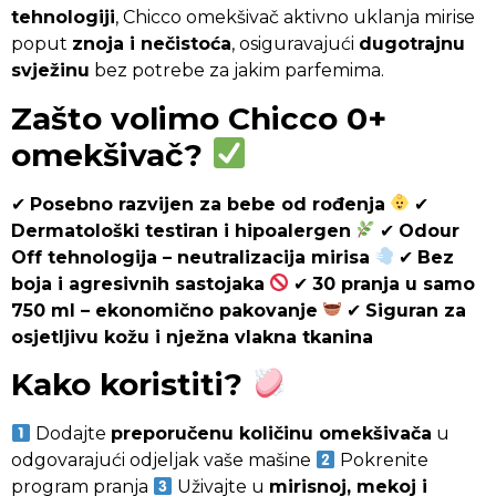
tehnologiji
, Chicco omekšivač aktivno uklanja mirise
poput
znoja i nečistoća
, osiguravajući
dugotrajnu
svježinu
bez potrebe za jakim parfemima.
Zašto volimo Chicco 0+
omekšivač?
✔
Posebno razvijen za bebe od rođenja
✔
Dermatološki testiran i hipoalergen
✔
Odour
Off tehnologija – neutralizacija mirisa
✔
Bez
boja i agresivnih sastojaka
✔
30 pranja u samo
750 ml – ekonomično pakovanje
✔
Siguran za
osjetljivu kožu i nježna vlakna tkanina
Kako koristiti?
Dodajte
preporučenu količinu omekšivača
u
odgovarajući odjeljak vaše mašine
Pokrenite
program pranja
Uživajte u
mirisnoj, mekoj i