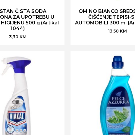
STAN ČISTA SODA
OMINO BIANCO SRED
BONA ZA UPOTREBU U
ČIŠĆENJE TEPISI-
 HIGIJENU 500 g (Artikal
AUTOMOBILI 300 ml (Art
1044)
13,50
KM
3,30
KM