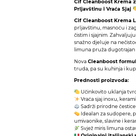
Cif Cleanboost Krema z
Prljavštinu i Vraća Sjaj
Cif Cleanboost Krema 
prljavštinu, masnoću i zag
čistim i sjajnim. Zahvaljuj
snažno djeluje na nečistoć
limuna pruža dugotrajan 
Nova
Cleanboost formu
truda, pa su kuhinja i kupat
Prednosti proizvoda:
Učinkovito uklanja tvr
Vraća sjaj inoxu, keram
Sadrži prirodne čestice 
Idealan za sudopere, p
umivaonike, slavine i kera
Svjež miris limuna ostav
Originalni italijanski