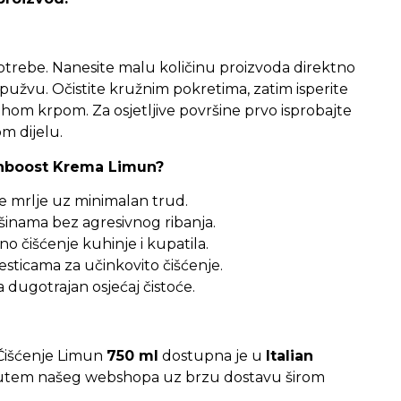
otrebe. Nanesite malu količinu proizvoda direktno
spužvu. Očistite kružnim pokretima, zatim isperite
uhom krpom. Za osjetljive površine prvo isprobajte
m dijelu.
anboost Krema Limun?
je mrlje uz minimalan trud.
ršinama bez agresivnog ribanja.
 čišćenje kuhinje i kupatila.
sticama za učinkovito čišćenje.
 dugotrajan osjećaj čistoće.
Čišćenje Limun
750 ml
dostupna je u
Italian
 putem našeg webshopa uz brzu dostavu širom