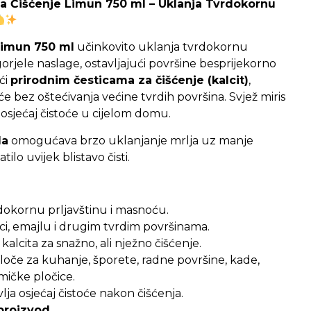
a Čišćenje Limun 750 ml – Uklanja Tvrdokornu
Limun 750 ml
učinkovito uklanja tvrdokornu
orjele naslage, ostavljajući površine besprijekorno
ući
prirodnim česticama za čišćenje (kalcit)
,
e bez oštećivanja većine tvrdih površina. Svjež miris
osjećaj čistoće u cijelom domu.
la
omogućava brzo uklanjanje mrlja uz manje
ilo uvijek blistavo čisti.
dokornu prljavštinu i masnoću.
ici, emajlu i drugim tvrdim površinama.
kalcita za snažno, ali nježno čišćenje.
loče za kuhanje, šporete, radne površine, kade,
mičke pločice.
lja osjećaj čistoće nakon čišćenja.
 proizvod.