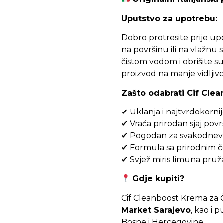
Uputstvo za upotrebu:
Dobro protresite prije up
na površinu ili na vlažnu 
čistom vodom i obrišite s
proizvod na manje vidljivo
Zašto odabrati Cif Cle
✔ Uklanja i najtvrdokorni
✔ Vraća prirodan sjaj pov
✔ Pogodan za svakodnevno
✔ Formula sa prirodnim če
✔ Svjež miris limuna pruža
Gdje kupiti?
Cif Cleanboost Krema za 
Market Sarajevo
, kao i
Bosne i Hercegovine.