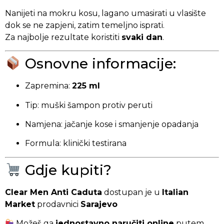
Nanijeti na mokru kosu, lagano umasirati u vlasište
dok se ne zapjeni, zatim temeljno isprati.
Za najbolje rezultate koristiti
svaki dan
.
Osnovne informacije:
Zapremina:
225 ml
Tip: muški šampon protiv peruti
Namjena: jačanje kose i smanjenje opadanja
Formula: klinički testirana
Gdje kupiti?
Clear Men Anti Caduta
dostupan je u
Italian
Market
prodavnici
Sarajevo
Možeš ga
jednostavno naručiti online
putem