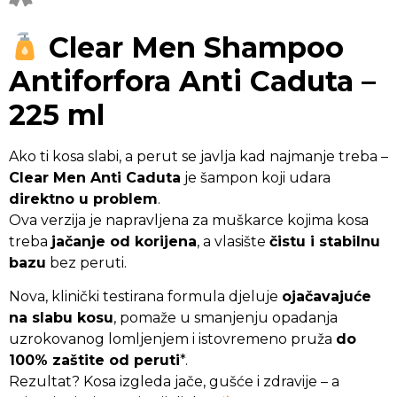
Clear Men
Shampoo
Antiforfora Anti Caduta –
225 ml
Ako ti kosa slabi, a perut se javlja kad najmanje treba –
Clear Men Anti Caduta
je šampon koji udara
direktno u problem
.
Ova verzija je napravljena za muškarce kojima kosa
treba
jačanje od korijena
, a vlasište
čistu i stabilnu
bazu
bez peruti.
Nova, klinički testirana formula djeluje
ojačavajuće
na slabu kosu
, pomaže u smanjenju opadanja
uzrokovanog lomljenjem i istovremeno pruža
do
100% zaštite od peruti
*.
Rezultat? Kosa izgleda jače, gušće i zdravije – a