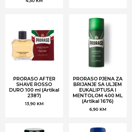
4,50
KM
PRORASO AFTER
PRORASO PJENA ZA
SHAVE ROSSO
BRIJANJE SA ULJEM
DURO 100 ml (Artikal
EUKALIPTUSA I
2387)
MENTOLOM 400 ML
(Artikal 1676)
13,90
KM
6,90
KM