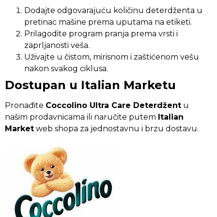
Dodajte odgovarajuću količinu deterdženta u
pretinac mašine prema uputama na etiketi.
Prilagodite program pranja prema vrsti i
zaprljanosti veša.
Uživajte u čistom, mirisnom i zaštićenom vešu
nakon svakog ciklusa.
Dostupan u Italian Marketu
Pronađite
Coccolino Ultra Care Deterdžent
u
našim prodavnicama ili naručite putem
Italian
Market
web shopa za jednostavnu i brzu dostavu.