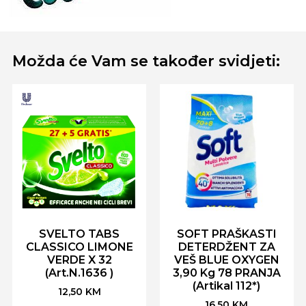
Možda će Vam se također svidjeti:
SVELTO TABS
SOFT PRAŠKASTI
CLASSICO LIMONE
DETERDŽENT ZA
VERDE X 32
VEŠ BLUE OXYGEN
(Art.N.1636 )
3,90 Kg 78 PRANJA
(Artikal 112*)
12,50
KM
16,50
KM