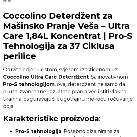
Coccolino Deterdžent za
Mašinsko Pranje Veša – Ultra
Care 1,84L Koncentrat | Pro-S
Tehnologija za 37 Ciklusa
perilice
Održite odjeću čistom, svježom i zaštićenom uz
Coccolino Ultra Care Deterdžent
. Sa inovativnom
Pro-S tehnologijom
, ovaj deterdžent ne samo da
pruža izvanredne rezultate pranja već i štiti vlakna
tkanina, osiguravajući dugotrajnu mekoću i očuvanje
boja.
Karakteristike proizvoda
:
Pro-S tehnologija
: Posebno dizajnirana za