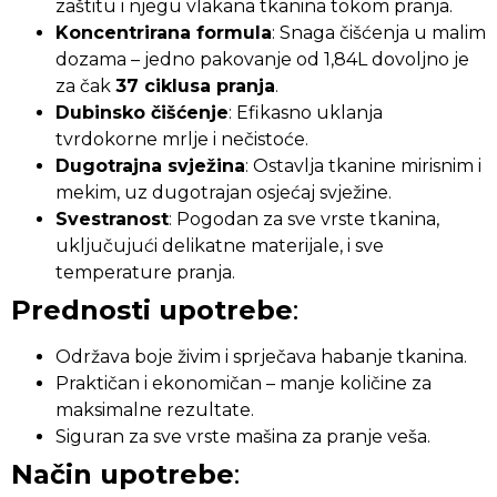
zaštitu i njegu vlakana tkanina tokom pranja.
Koncentrirana formula
: Snaga čišćenja u malim
dozama – jedno pakovanje od 1,84L dovoljno je
za čak
37 ciklusa pranja
.
Dubinsko čišćenje
: Efikasno uklanja
tvrdokorne mrlje i nečistoće.
Dugotrajna svježina
: Ostavlja tkanine mirisnim i
mekim, uz dugotrajan osjećaj svježine.
Svestranost
: Pogodan za sve vrste tkanina,
uključujući delikatne materijale, i sve
temperature pranja.
Prednosti upotrebe
:
Održava boje živim i sprječava habanje tkanina.
Praktičan i ekonomičan – manje količine za
maksimalne rezultate.
Siguran za sve vrste mašina za pranje veša.
Način upotrebe
: