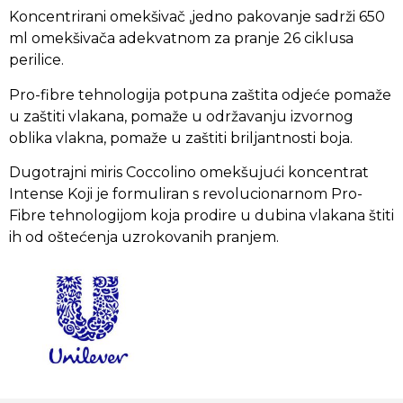
Koncentrirani omekšivač ,jedno pakovanje sadrži 650
ml omekšivača adekvatnom za pranje 26 ciklusa
perilice.
Pro-fibre tehnologija potpuna zaštita odjeće pomaže
u zaštiti vlakana, pomaže u održavanju izvornog
oblika vlakna, pomaže u zaštiti briljantnosti boja.
Dugotrajni miris Coccolino omekšujući koncentrat
Intense Koji je formuliran s revolucionarnom Pro-
Fibre tehnologijom koja prodire u dubina vlakana štiti
ih od oštećenja uzrokovanih pranjem.