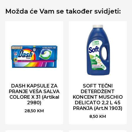
Možda će Vam se također svidjeti:
DASH KAPSULE ZA
SOFT TEČNI
PRANJE VEŠA SALVA
DETERDŽENT
COLORE X 31 (Artikal
KONCENT MUSCHIO
2980)
DELICATO 2,2 L 45
PRANJA (Art.N 1903)
28,50
KM
8,50
KM