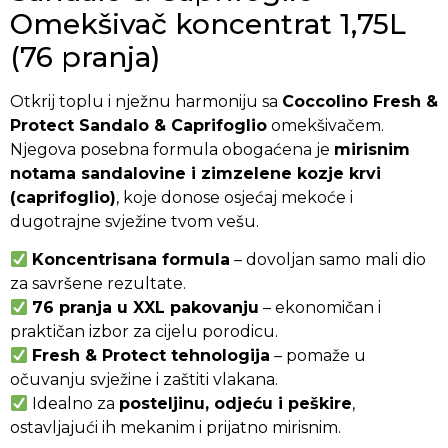
Omekšivač koncentrat 1,75L
(76 pranja)
Otkrij toplu i nježnu harmoniju sa
Coccolino Fresh &
Protect Sandalo & Caprifoglio
omekšivačem.
Njegova posebna formula obogaćena je
mirisnim
notama sandalovine i zimzelene kozje krvi
(caprifoglio)
, koje donose osjećaj mekoće i
dugotrajne svježine tvom vešu.
Koncentrisana formula
– dovoljan samo mali dio
za savršene rezultate.
76 pranja u XXL pakovanju
– ekonomičan i
praktičan izbor za cijelu porodicu.
Fresh & Protect tehnologija
– pomaže u
očuvanju svježine i zaštiti vlakana.
Idealno za
posteljinu, odjeću i peškire
,
ostavljajući ih mekanim i prijatno mirisnim.