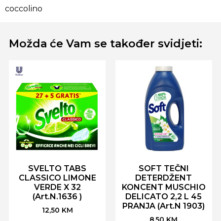
coccolino
Možda će Vam se također svidjeti:
SVELTO TABS
SOFT TEČNI
CLASSICO LIMONE
DETERDŽENT
VERDE X 32
KONCENT MUSCHIO
(Art.N.1636 )
DELICATO 2,2 L 45
PRANJA (Art.N 1903)
12,50
KM
8,50
KM