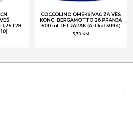
ČNI
COCCOLINO OMEKŠIVAČ ZA VEŠ
VEŠ
KONC. BERGAMOTTO 26 PRANJA
,26 l 28
600 ml TETRAPAK (Artikal 3094)
10)
5,70
KM