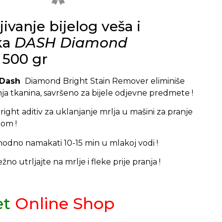
ljivanje bijelog veša i
ka
DASH Diamond
500 gr
Dash
Diamond Bright Stain Remover eliminiše
ja tkanina, savršeno za bijele odjevne predmete !
ght aditiv za uklanjanje mrlja u mašini za pranje
om !
thodno namakati 10-15 min u mlakoj vodi !
žno utrljajte na mrlje i fleke prije pranja !
et
Online Shop