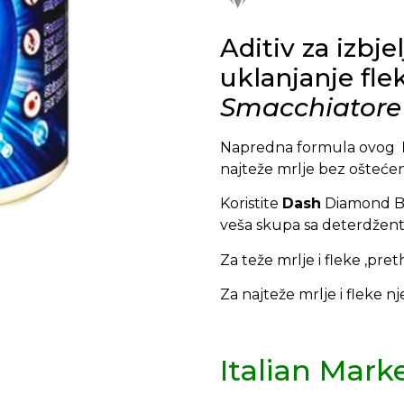
Aditiv za izbje
uklanjanje fle
Smacchiatore
Napredna formula ovog
najteže mrlje bez oštećen
Koristite
Dash
Diamond Bri
veša skupa sa deterdžent
Za teže mrlje i fleke ,pre
Za najteže mrlje i fleke nje
Italian Mark