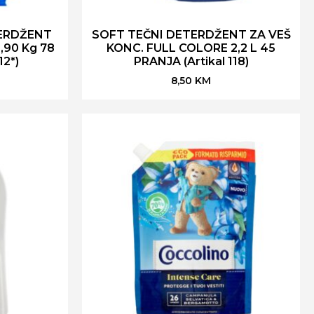
ERDŽENT
SOFT TEČNI DETERDŽENT ZA VEŠ
,90 Kg 78
KONC. FULL COLORE 2,2 L 45
12*)
PRANJA (Artikal 118)
8,50
KM