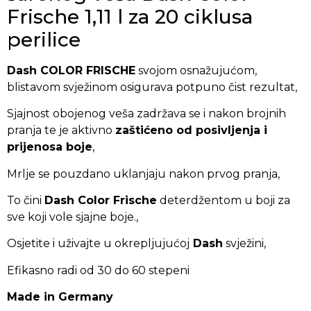
Frische 1,11 l za 20 ciklusa
perilice
Dash COLOR FRISCHE
svojom osnažujućom,
blistavom svježinom osigurava potpuno čist rezultat,
Sjajnost obojenog veša zadržava se i nakon brojnih
pranja te je aktivno
zaštićeno od posivljenja i
prijenosa boje
,
Mrlje se pouzdano uklanjaju nakon prvog pranja,
To čini
Dash Color Frische
deterdžentom u boji za
sve koji vole sjajne boje.,
Osjetite i uživajte u okrepljujućoj
Dash
svježini,
Efikasno radi od 30 do 60 stepeni
Made in Germany