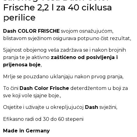
Frische 2,2 l za 40 ciklusa
perilice
Dash COLOR FRISCHE
svojom osnažujućom,
blistavom svježinom osigurava potpuno čist rezultat,
Sjajnost obojenog veša zadržava se i nakon brojnih
pranja te je aktivno
zaštićeno od posivljenja i
prijenosa boje
,
Mrlje se pouzdano uklanjaju nakon prvog pranja,
To čini
Dash Color Frische
deterdžentom u boji za
sve koji vole sjajne boje.,
Osjetite i uživajte u okrepljujućoj
Dash
svježini,
Efikasno radi od 30 do 60 stepeni
Made in Germany