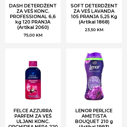
DASH DETERDŽENT
SOFT DETERDŽENT
ZA VEŠ KONC.
ZA VEŠ LAVANDA
PROFESSIONAL 6,6
105 PRANJA 5,25 Kg
kg 120 PRANJA
(Artikal 1868)
(Artikal 2060)
23,50
KM
75,00
KM
FELCE AZZURRA
LENOR PERLICE
PARFEM ZA VEŠ
AMETISTA
ULJANI KONC.
BOUQUET 210 g
ORCHIDEA NERA 220
(Artikal 1993)