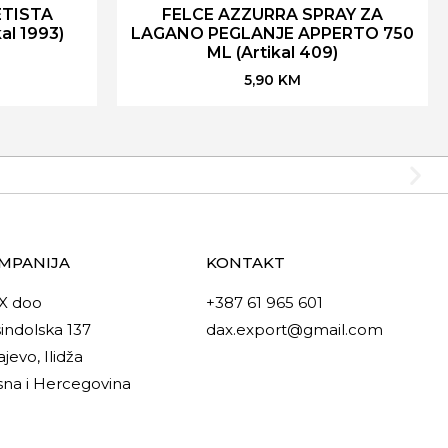
ETISTA
FELCE AZZURRA SPRAY ZA
al 1993)
LAGANO PEGLANJE APPERTO 750
ML (Artikal 409)
5,90
KM
MPANIJA
KONTAKT
X doo
+387 61 965 601
indolska 137
dax.export@gmail.com
ajevo, Ilidža
na i Hercegovina