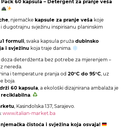
 Pack 60 kapsula – Detergent za pranje veša
sche
, njemačke
kapsule za pranje veša
koje
 dugotrajnu svježinu inspirisanu planinskim
u1 formuli
, svaka kapsula pruža
dubinsko
ja i svježinu
koja traje danima.
a doza deterdženta bez potrebe za mjerenjem –
ez nereda.
nina i temperature pranja od
20°C do 95°C
, uz
e boja.
drži 60 kapsula
, a ekološki dizajnirana ambalaža je
reciklabilna
.
arketu
, Kasindolska 137, Sarajevo.
m:
www.italian-market.ba
njemačka čistoća i svježina koja osvaja!