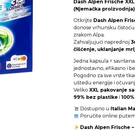
Dash Alpen Frische XXL
(Njemačka proizvodnja)
Otkrijte
Dash Alpen Fri
donose vrhunsku čistoću i
zrakom Alpa.
Zahvaljujući naprednoj
3
čišćenje, uklanjanje mrl
Jedna kapsula = savršen
jednostavno, efikasno i b
Pogodno za sve vrste tka
uštedu energije i očuvanj
Veliko
XXL pakovanje sa
99% bez plastike
i
100% 
Dostupno u
Italian M
Poručite online pute
Dash Alpen Frische – 