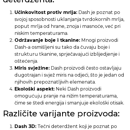
Učinkovitost protiv mrlja:
Dash je poznat po
svojoj sposobnosti uklanjanja tvrdokornih mrlja,
poput mrlja od hrane, znoja i masnoće, već pri
niskim temperaturama.
Održavanje boje i tkanine:
Mnogi proizvodi
Dash-a osmišljeni su tako da čuvaju boje i
strukturu tkanine, sprječavajući izblijedjenje i
oštećenja.
Miris svježine:
Dash proizvodi često ostavljaju
dugotrajan i svjež miris na odjeći, što je jedan od
njihovih prepoznatljivih elemenata.
Ekološki aspekt:
Neki Dash proizvodi
omogućuju pranje na nižim temperaturama,
čime se štedi energija i smanjuje ekološki otisak.
Različite varijante proizvoda:
Dash 3D:
Tečni deterdžent koji je poznat po