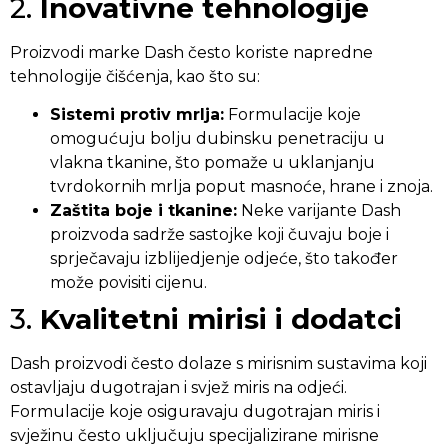
2.
Inovativne tehnologije
Proizvodi marke Dash često koriste napredne
tehnologije čišćenja, kao što su:
Sistemi protiv mrlja:
Formulacije koje
omogućuju bolju dubinsku penetraciju u
vlakna tkanine, što pomaže u uklanjanju
tvrdokornih mrlja poput masnoće, hrane i znoja.
Zaštita boje i tkanine:
Neke varijante Dash
proizvoda sadrže sastojke koji čuvaju boje i
sprječavaju izblijedjenje odjeće, što također
može povisiti cijenu.
3.
Kvalitetni mirisi i dodatci
Dash proizvodi često dolaze s mirisnim sustavima koji
ostavljaju dugotrajan i svjež miris na odjeći.
Formulacije koje osiguravaju dugotrajan miris i
svježinu često uključuju specijalizirane mirisne