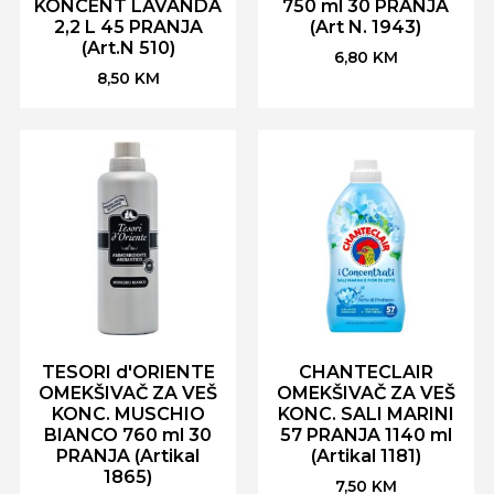
KONCENT LAVANDA
750 ml 30 PRANJA
2,2 L 45 PRANJA
(Art N. 1943)
(Art.N 510)
6,80
KM
8,50
KM
TESORI d'ORIENTE
CHANTECLAIR
OMEKŠIVAČ ZA VEŠ
OMEKŠIVAČ ZA VEŠ
KONC. MUSCHIO
KONC. SALI MARINI
BIANCO 760 ml 30
57 PRANJA 1140 ml
PRANJA (Artikal
(Artikal 1181)
1865)
7,50
KM