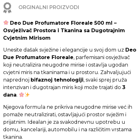
ORGINALNI PROIZVODI
Deo Due Profumatore Floreale 500 ml –
Osvježivač Prostora i Tkanina sa Dugotrajnim
Cvjetnim Mirisom
Unesite dašak svježine i elegancije u svoj dom uz
Deo
Due Profumatore Floreale
, parfemisani osvježivač
koji neutralizira neugodne mirise i ostavlja ugodan
cvjetni miris na tkaninama i u prostoru. Zahvaljujući
naprednoj
bifaznoj tehnologiji
, svaki sprej pruža
intenzivan i dugotrajan miris koji može trajati do
3
dana
.
Njegova formula ne prikriva neugodne mirise već ih
pomaže neutralizirati, ostavljajući prostor svježim i
prijatnim. Idealan je za svakodnevnu upotrebu u
domu, kancelariji, automobilu i na različitim vrstama
tkanina.