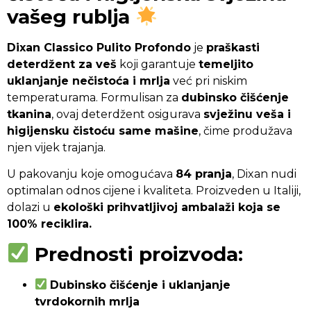
vašeg rublja
Dixan Classico Pulito Profondo
je
praškasti
deterdžent za veš
koji garantuje
temeljito
uklanjanje nečistoća i mrlja
već pri niskim
temperaturama. Formulisan za
dubinsko čišćenje
tkanina
, ovaj deterdžent osigurava
svježinu veša i
higijensku čistoću same mašine
, čime produžava
njen vijek trajanja.
U pakovanju koje omogućava
84 pranja
, Dixan nudi
optimalan odnos cijene i kvaliteta. Proizveden u Italiji,
dolazi u
ekološki prihvatljivoj ambalaži koja se
100% reciklira.
Prednosti proizvoda:
Dubinsko čišćenje i uklanjanje
tvrdokornih mrlja