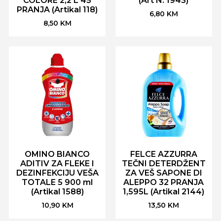
COLORE 2,2 L 45
(Art N. 1943)
PRANJA (Artikal 118)
6,80
KM
8,50
KM
OMINO BIANCO
FELCE AZZURRA
ADITIV ZA FLEKE I
TEČNI DETERDŽENT
DEZINFEKCIJU VEŠA
ZA VEŠ SAPONE DI
TOTALE 5 900 ml
ALEPPO 32 PRANJA
(Artikal 1588)
1,595L (Artikal 2144)
10,90
KM
13,50
KM