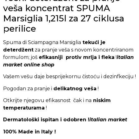
veša koncentrat SPUMA
Marsiglia 1,215l za 27 ciklusa
perilice
Spuma di Sciampagna Marsiglia
tekući je
deterdžent
za pranje veša s novom koncentriranom
formulom; još
efikasniji protiv mrlja i fleka
!
italian
market online shop
Vašem vešu daje besprijekornu čistoću i dezinfkeciju !
Pogodan za pranje i
delikatnog veša
!
Otkrijte njegovu efikasnost čak i na
niskim
temperaturama
!
Dermatološki ispitan i odobren !
italian market
100% Made in Italy !