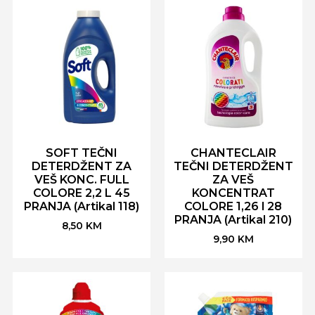
SOFT TEČNI
CHANTECLAIR
DETERDŽENT ZA
TEČNI DETERDŽENT
VEŠ KONC. FULL
ZA VEŠ
COLORE 2,2 L 45
KONCENTRAT
PRANJA (Artikal 118)
COLORE 1,26 l 28
PRANJA (Artikal 210)
8,50
KM
9,90
KM