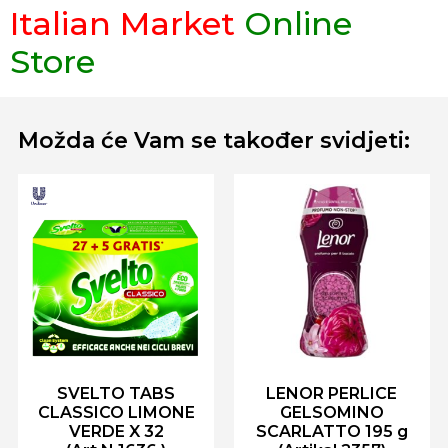
Italian Market
Online
Store
Možda će Vam se također svidjeti:
SVELTO TABS
LENOR PERLICE
CLASSICO LIMONE
GELSOMINO
VERDE X 32
SCARLATTO 195 g