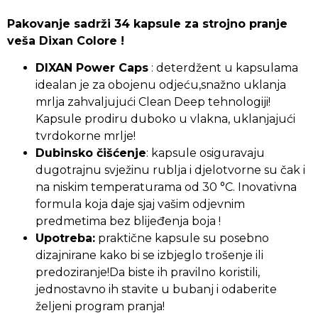
Pakovanje sadrži 34 kapsule za strojno pranje
veša Dixan Colore !
DIXAN Power Caps
: deterdžent u kapsulama
idealan je za obojenu odjeću,snažno uklanja
mrlja zahvaljujući Clean Deep tehnologiji!
Kapsule prodiru duboko u vlakna, uklanjajući
tvrdokorne mrlje!
Dubinsko čišćenje
: kapsule osiguravaju
dugotrajnu svježinu rublja i djelotvorne su čak i
na niskim temperaturama od 30 °C. Inovativna
formula koja daje sjaj vašim odjevnim
predmetima bez blijeđenja boja !
Upotreba:
praktične kapsule su posebno
dizajnirane kako bi se izbjeglo trošenje ili
predoziranje!
Da biste ih pravilno koristili,
jednostavno ih stavite u bubanj i odaberite
željeni program pranja!