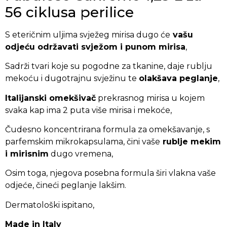
56 ciklusa perilice
S eteričnim uljima svježeg mirisa dugo će
vašu
odjeću održavati svježom i punom mirisa
,
Sadrži tvari koje su pogodne za tkanine, daje rublju
mekoću i dugotrajnu svježinu te
olakšava peglanje
,
Italijanski omekšivač
prekrasnog mirisa u kojem
svaka kap ima 2 puta više mirisa i mekoće,
Čudesno koncentrirana formula za omekšavanje, s
parfemskim mikrokapsulama, čini vaše
rublje mekim
i mirisnim
dugo vremena,
Osim toga, njegova posebna formula širi vlakna vaše
odjeće, čineći peglanje lakšim.
Dermatološki ispitano,
Made in Italy