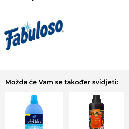
Možda će Vam se također svidjeti: