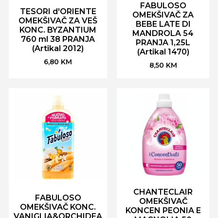
FABULOSO
TESORI d'ORIENTE
OMEKŠIVAČ ZA
OMEKŠIVAČ ZA VEŠ
BEBE LATE DI
KONC. BYZANTIUM
MANDROLA 54
760 ml 38 PRANJA
PRANJA 1,25L
(Artikal 2012)
(Artikal 1470)
6,80
KM
8,50
KM
CHANTECLAIR
FABULOSO
OMEKŠIVAČ
OMEKŠIVAČ KONC.
KONCEN PEONIA E
VANIGLIA&ORCHIDEA