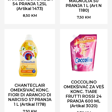
MAGNOLIA 50
54 PRANJA 1,25L
PRANJA 1 L (Art N
(Artikal 1473)
1180)
8,50
KM
7,50
KM
COCCOLINO
CHANTECLAIR
OMEKŠIVAČ ZA VEŠ
OMEKŠIVAČ KONC.
KONC. TIARE
FIORI DI ARANCIO DI
FRUTTI ROSSI 24
NARCISO 57 PRANJA
PRANJA 600 ML
1 L (Artikal 1178)
(Artikal 3020)
7,50
KM