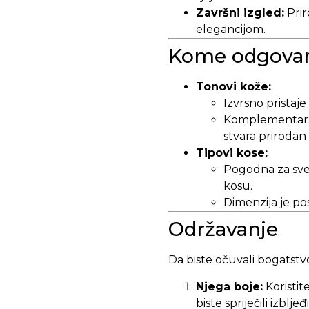
Završni izgled:
Prir
elegancijom.
Kome odgovar
Tonovi kože:
Izvrsno pristaj
Komplementarna 
stvara prirodan 
Tipovi kose:
Pogodna za sve 
kosu.
Dimenzija je pos
Održavanje
Da biste očuvali bogatstv
Njega boje:
Koristi
biste spriječili izblj