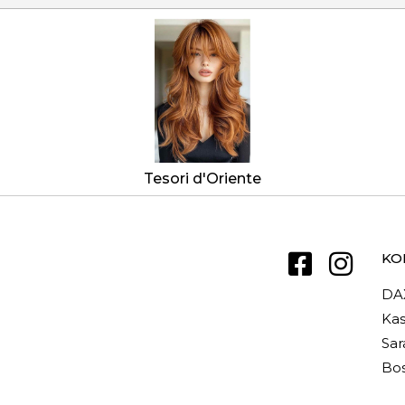
Tesori d'Oriente
KO
DA
Kas
Sar
Bos