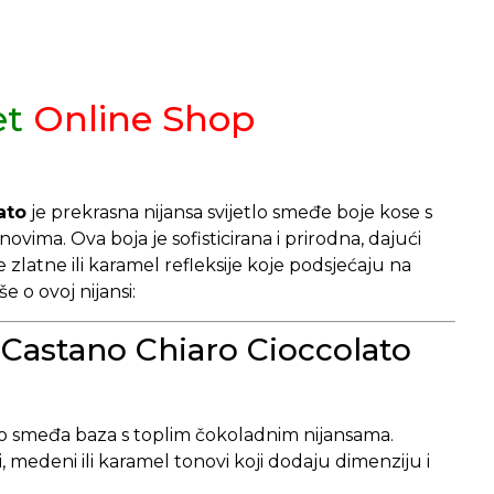
et
Online Shop
ato
je prekrasna nijansa svijetlo smeđe boje kose s
ima. Ova boja je sofisticirana i prirodna, dajući
 zlatne ili karamel refleksije koje podsjećaju na
e o ovoj nijansi:
 Castano Chiaro Cioccolato
lo smeđa baza s toplim čokoladnim nijansama.
, medeni ili karamel tonovi koji dodaju dimenziju i