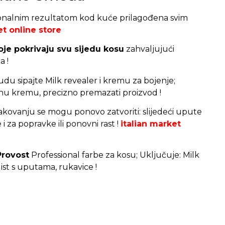
onalnim rezultatom kod kuće prilagođena svim
et online store
oje pokrivaju svu sijedu kosu
zahvaljujući
a !
u sipajte Milk revealer i kremu za bojenje;
enu kremu, precizno premazati proizvod !
akovanju se mogu ponovo zatvoriti: slijedeći upute
 i za popravke ili ponovni rast !
italian market
Provost
Professional farbe za kosu; Uključuje: Milk
ist s uputama, rukavice !