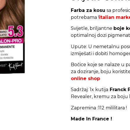
Farba za kosu
sa profesi
potrebama !
italian mark
Svijetle, briljantne
boje k
optimalnoj dozi pigmenat
Upute: U nemetalnu posud
izmiješati i dobiti homog
Bočice koje se nalaze u p
za doziranje, boju koristite
online shop
Sadržaj: 1x kutija
Franck 
Revealer, kremu za boju l
Zapremina :112 mililitara !
Made In France !