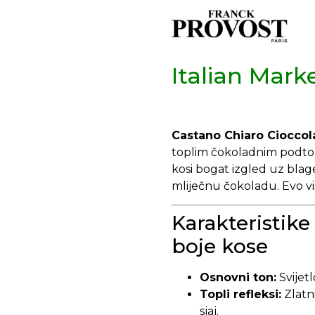
Italian Mark
Castano Chiaro Cioccol
toplim čokoladnim podtonov
kosi bogat izgled uz blage
mliječnu čokoladu. Evo viš
Karakteristike
boje kose
Osnovni ton:
Svijet
Topli refleksi:
Zlatni
sjaj.