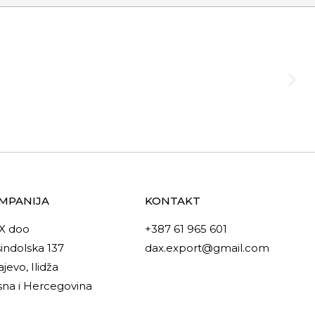
MPANIJA
KONTAKT
X doo
+387 61 965 601
indolska 137
dax.export@gmail.com
ajevo, Ilidža
na i Hercegovina