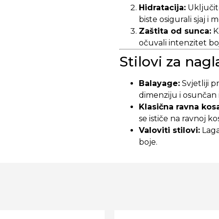
Hidratacija:
Uključit
biste osigurali sjaj i
Zaštita od sunca:
Ko
očuvali intenzitet bo
Stilovi za nag
Balayage:
Svjetliji 
dimenziju i osunčan 
Klasična ravna kosa
se ističe na ravnoj kos
Valoviti stilovi:
Laga
boje.