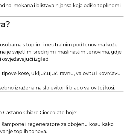
odna, mekana i blistava nijansa koja odiše toplinom i
a?
e osobama s toplim i neutralnim podtonovima kože.
je svijetlim, srednjim i maslinastim tenovima, gdje
i osvježavajući izgled.
tipove kose, uključujući ravnu, valovitu i kovrčavu
ebno izražena na slojevitoj ili blago valovitoj kosi.
o Castano Chiaro Cioccolato boje:
te šampone i regeneratore za obojenu kosu kako
eđivanje toplih tonova.