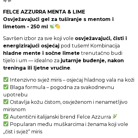
FELCE AZZURRA MENTA & LIME
Osvježavajući gel za tuširanje s mentom i
limetom • 250 ml
Savršen izbor za sve koji vole
osvježavajući, čisti i
energizirajući osjećaj
pod tušem! Kombinacija
hladne mente i sočne limete
trenutačno budi
tijelo i um — idealno za
jutarnje buđenje, nakon
treninga ili ljetne vrućine
.
Intenzivno svjež miris – osjećaj hladnog vala na koži
Blaga formula – pogodna za svakodnevnu
upotrebu
Ostavlja kožu čistom, osvježenom i nenametljivo
mirisnom
Autentični italijanski brend Felce Azzurra
Popularan među muškarcima i ženama koji vole
„čist i svjež“ miris