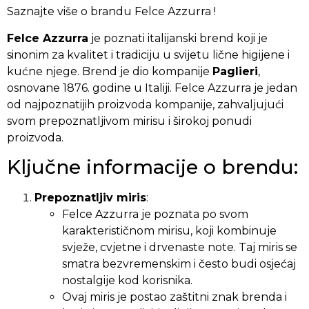
Saznajte više o brandu Felce Azzurra !
Felce Azzurra
je poznati italijanski brend koji je
sinonim za kvalitet i tradiciju u svijetu lične higijene i
kućne njege. Brend je dio kompanije
Paglieri
,
osnovane 1876. godine u Italiji. Felce Azzurra je jedan
od najpoznatijih proizvoda kompanije, zahvaljujući
svom prepoznatljivom mirisu i širokoj ponudi
proizvoda.
Ključne informacije o brendu:
Prepoznatljiv miris
:
Felce Azzurra je poznata po svom
karakterističnom mirisu, koji kombinuje
svježe, cvjetne i drvenaste note. Taj miris se
smatra bezvremenskim i često budi osjećaj
nostalgije kod korisnika.
Ovaj miris je postao zaštitni znak brenda i