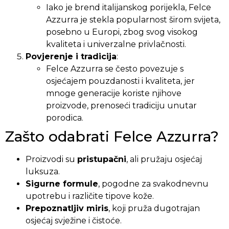
Iako je brend italijanskog porijekla, Felce
Azzurra je stekla popularnost širom svijeta,
posebno u Europi, zbog svog visokog
kvaliteta i univerzalne privlačnosti.
Povjerenje i tradicija
:
Felce Azzurra se često povezuje s
osjećajem pouzdanosti i kvaliteta, jer
mnoge generacije koriste njihove
proizvode, prenoseći tradiciju unutar
porodica.
Zašto odabrati Felce Azzurra?
Proizvodi su
pristupačni
, ali pružaju osjećaj
luksuza.
Sigurne formule
, pogodne za svakodnevnu
upotrebu i različite tipove kože.
Prepoznatljiv miris
, koji pruža dugotrajan
osjećaj svježine i čistoće.