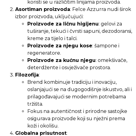
koristi se u različitim linijama proizvoda.
Asortiman proizvoda
: Felce Azzurra nudi širok
izbor proizvoda, uključujući:
Proizvode za ličnu higijenu
: gelovi za
tuširanje, tekući i čvrsti sapuni, dezodoransi,
kreme za tijelo i talci.
Proizvode za njegu kose
: šampone i
regeneratore.
Proizvode za kućnu njegu
: omekšivače,
deterdžente i osvježivače prostora.
Filozofija
:
Brend kombinuje tradiciju i inovaciju,
oslanjajući se na dugogodišnje iskustvo, ali i
prilagođavajući se modernim potrebama
tržišta.
Fokus na autentičnost i prirodne sastojke
osigurava proizvode koji su nježni prema
koži i okolišu.
Globalna prisutnost
: