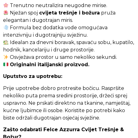
Trenutno neutralizira neugodne mirise.
Nježan spoj
cvijeta trešnje i božura
pruža
elegantan i dugotrajan miris.
Formula bez dodatka vode omogućava
intenzivniju i dugotrajniju svježinu.
Idealan za dnevni boravak, spavaću sobu, kupatilo,
hodnik, kancelariju i druge prostorije.
Osvježava prostor u samo nekoliko sekundi.
Originalni italijanski proizvod.
Uputstvo za upotrebu:
Prije upotrebe dobro protresite bočicu. Raspršite
nekoliko puta prema sredini prostorije, držeći sprej
uspravno. Ne prskati direktno na tkanine, namještaj,
kućne ljubimce ili osobe. Koristite po potrebi kako
biste održali dugotrajan osjećaj svježine.
Zašto odabrati Felce Azzurra Cvijet Trešnje &
Božur?