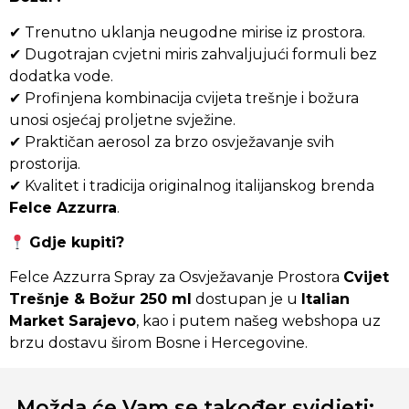
✔ Trenutno uklanja neugodne mirise iz prostora.
✔ Dugotrajan cvjetni miris zahvaljujući formuli bez
dodatka vode.
✔ Profinjena kombinacija cvijeta trešnje i božura
unosi osjećaj proljetne svježine.
✔ Praktičan aerosol za brzo osvježavanje svih
prostorija.
✔ Kvalitet i tradicija originalnog italijanskog brenda
Felce Azzurra
.
Gdje kupiti?
Felce Azzurra Spray za Osvježavanje Prostora
Cvijet
Trešnje & Božur 250 ml
dostupan je u
Italian
Market Sarajevo
, kao i putem našeg webshopa uz
brzu dostavu širom Bosne i Hercegovine.
Možda će Vam se također svidjeti: