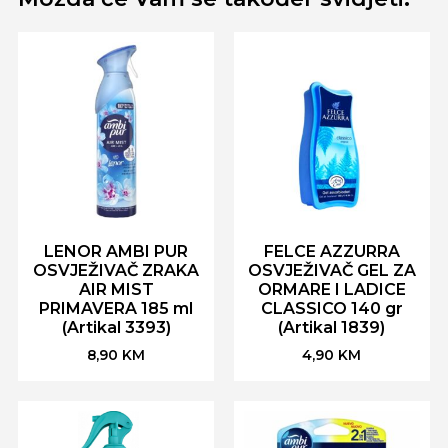
LENOR AMBI PUR
FELCE AZZURRA
OSVJEŽIVAČ ZRAKA
OSVJEŽIVAČ GEL ZA
AIR MIST
ORMARE I LADICE
PRIMAVERA 185 ml
CLASSICO 140 gr
(Artikal 3393)
(Artikal 1839)
8,90
KM
4,90
KM