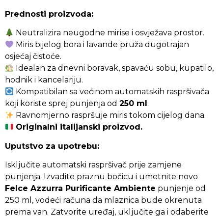
Prednosti proizvoda:
Neutralizira neugodne mirise i osvježava prostor.
Miris bijelog bora i lavande pruža dugotrajan
osjećaj čistoće.
Idealan za dnevni boravak, spavaću sobu, kupatilo,
hodnik i kancelariju.
Kompatibilan sa većinom automatskih raspršivača
koji koriste sprej punjenja od
250 ml
.
Ravnomjerno raspršuje miris tokom cijelog dana.
Originalni italijanski proizvod.
Uputstvo za upotrebu:
Isključite automatski raspršivač prije zamjene
punjenja. Izvadite praznu bočicu i umetnite novo
Felce Azzurra Purificante Ambiente
punjenje od
250 ml, vodeći računa da mlaznica bude okrenuta
prema van. Zatvorite uređaj, uključite ga i odaberite