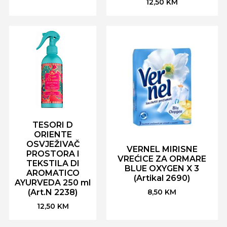
12,50
KM
TESORI D
ORIENTE
OSVJEŽIVAČ
VERNEL MIRISNE
PROSTORA I
VREĆICE ZA ORMARE
TEKSTILA DI
BLUE OXYGEN X 3
AROMATICO
(Artikal 2690)
AYURVEDA 250 ml
(Art.N 2238)
8,50
KM
12,50
KM