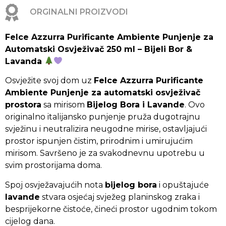
ORGINALNI PROIZVODI
Felce Azzurra Purificante Ambiente Punjenje za
Automatski Osvježivač 250 ml – Bijeli Bor &
Lavanda
Osvježite svoj dom uz
Felce Azzurra Purificante
Ambiente Punjenje za automatski osvježivač
prostora
sa mirisom
Bijelog Bora i Lavande
. Ovo
originalno italijansko punjenje pruža dugotrajnu
svježinu i neutralizira neugodne mirise, ostavljajući
prostor ispunjen čistim, prirodnim i umirujućim
mirisom. Savršeno je za svakodnevnu upotrebu u
svim prostorijama doma.
Spoj osvježavajućih nota
bijelog bora
i opuštajuće
lavande
stvara osjećaj svježeg planinskog zraka i
besprijekorne čistoće, čineći prostor ugodnim tokom
cijelog dana.