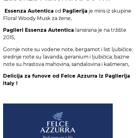
Essenza Autentica
od
Paglierija
je miris iz skupine
Floral Woody Musk za žene,
Paglieri Essenza Autentica
lansirana je na tržište
2015,
Gornje note su vodene note, bergamot i list ljubičice;
srednje note su lavanda, geranium i ljubičica; bazne
note su hrastova mahovina, sandalovina i kašmeran,
Delicija za funove od Felce Azzurra iz Paglierija
Italy !