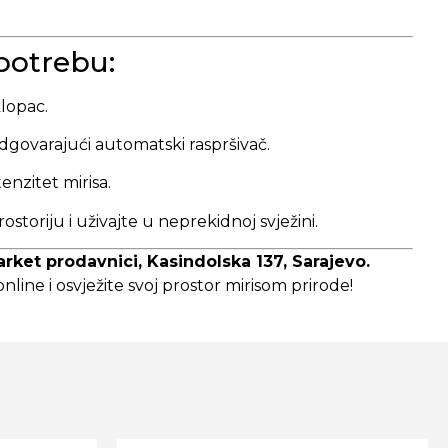
potrebu:
klopac.
dgovarajući automatski raspršivač.
enzitet mirisa.
ostoriju i uživajte u neprekidnoj svježini.
rket prodavnici, Kasindolska 137, Sarajevo.
line i osvježite svoj prostor mirisom prirode!