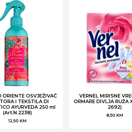
D ORIENTE OSVJEŽIVAČ
VERNEL MIRISNE VRE
TORA I TEKSTILA DI
ORMARE DIVLJA RUŽA X 3
ICO AYURVEDA 250 ml
2692)
(Art.N 2238)
8,50
KM
12,50
KM