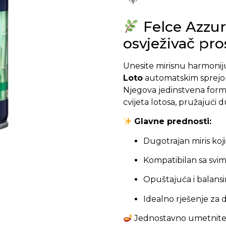
Felce Azzur
osvježivač pro
Unesite mirisnu harmonij
Loto
automatskim sprej
Njegova jedinstvena for
cvijeta lotosa, pružajući d
Glavne prednosti:
Dugotrajan miris koji
Kompatibilan sa svi
Opuštajuća i balansi
Idealno rješenje za 
Jednostavno umetnite b