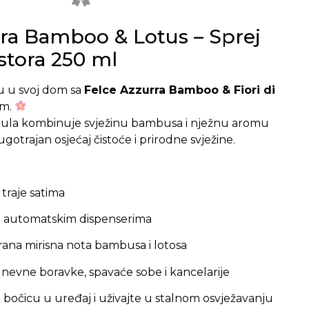
ra Bamboo & Lotus – Sprej
stora 250 ml
u u svoj dom sa
Felce Azzurra Bamboo & Fiori di
om.
mula kombinuje svježinu bambusa i nježnu aromu
ugotrajan osjećaj čistoće i prirodne svježine.
 traje satima
m automatskim dispenserima
rana mirisna nota bambusa i lotosa
dnevne boravke, spavaće sobe i kancelarije
očicu u uređaj i uživajte u stalnom osvježavanju