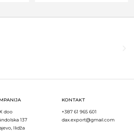
MPANIJA
KONTAKT
X doo
+387 61 965 601
indolska 137
dax.export@gmail.com
ajevo, Ilidža