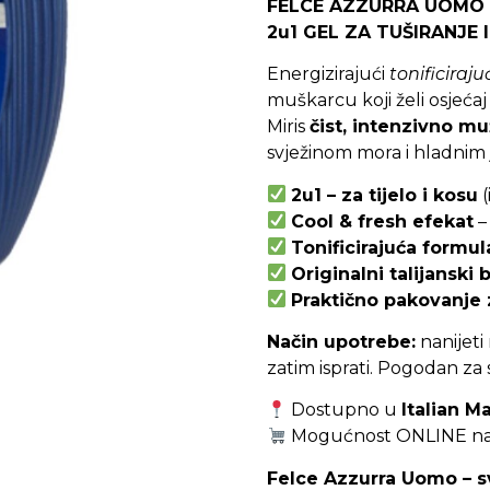
FELCE AZZURRA UOMO 
2u1 GEL ZA TUŠIRANJE 
Energizirajući
tonificiraju
muškarcu koji želi osjećaj
Miris
čist, intenzivno m
svježinom mora i hladnim
2u1 – za tijelo i kosu
(
Cool & fresh efekat
–
Tonificirajuća formul
Originalni talijanski
Praktično pakovanje 
Način upotrebe:
nanijeti
zatim isprati. Pogodan z
Dostupno u
Italian M
Mogućnost ONLINE nar
Felce Azzurra Uomo – svj