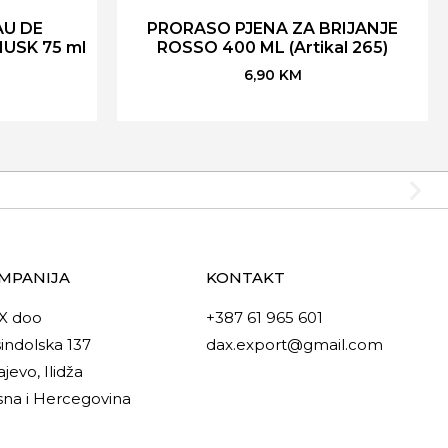
AU DE
PRORASO PJENA ZA BRIJANJE
USK 75 ml
ROSSO 400 ML (Artikal 265)
6,90
KM
MPANIJA
KONTAKT
X doo
+387 61 965 601
indolska 137
dax.export@gmail.com
ajevo, Ilidža
na i Hercegovina