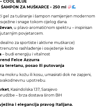
– COOL BLUE
I ŠAMPON ZA MUŠKARCE • 250 ml
ći
gel za tuširanje i šampon namijenjen modernom
 svježine i snage tokom cijelog dana.
uževan
, u plavo-aromatičnom spektru – inspirisan
 jutarnjim povjetarcem.
idealno za sportiste i aktivne muškarce)
 trenutno rashlađenje i osvježenje kože
a
– budi energiju i vitalnost
 brend Felce Azzurra
za teretanu, posao ili putovanja
 na mokru kožu ili kosu, umasirati dok ne zapjeni,
a svakodnevnu upotrebu.
arket
, Kasindolska 137, Sarajevo
udžbe – brza dostava širom BiH
ežina i elegancija pravog Italijana.