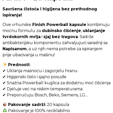
Savršena čistoća i higijena bez prethodnog
ispiranja!
Ove vrhunske
Finish Powerball kapsule
kombinuju
moćnu formulu za
dubinsko čišćenje
,
uklanjanje
tvrdokornih mrlja
i
sjaj bez tragova
. Sadrže
antibakterijsku komponentu zahvaljujući saradnji sa
Napisanom
, a uz njih nema potrebe za ispiranjem
prije ubacivanja u mašinu!
Prednosti:
✔ Uklanja masnoću i zagorjelu hranu
✔ Higijenski čisto i sjajno posuđe
✔ Snažna Powerball kuglica za dodatnu moć čišćenja
✔ Djeluje već na niskim temperaturama
✔ Preporučuju Bosch, Beko, Siemens, LG…
Pakovanje sadrži:
20 kapsula
Pakovanje je 100% reciklabilno