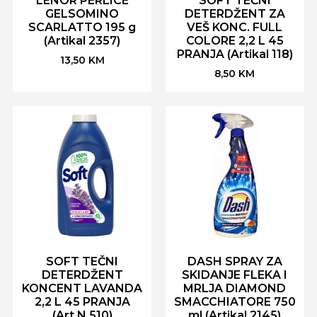
LENOR PERLICE
SOFT TEČNI
GELSOMINO
DETERDŽENT ZA
SCARLATTO 195 g
VEŠ KONC. FULL
(Artikal 2357)
COLORE 2,2 L 45
PRANJA (Artikal 118)
13,50
KM
8,50
KM
SOFT TEČNI
DASH SPRAY ZA
DETERDŽENT
SKIDANJE FLEKA I
KONCENT LAVANDA
MRLJA DIAMOND
2,2 L 45 PRANJA
SMACCHIATORE 750
(Art.N 510)
ml (Artikal 2145)