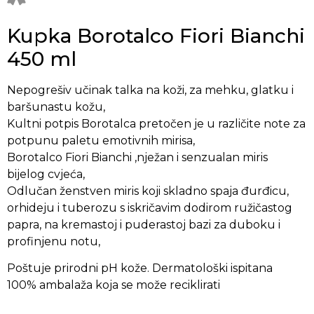
Kupka Borotalco Fiori Bianchi
450 ml
Nepogrešiv učinak talka na koži, za mehku, glatku i
baršunastu kožu,
Kultni potpis Borotalca pretočen je u različite note za
potpunu paletu emotivnih mirisa,
Borotalco Fiori Bianchi ,nježan i senzualan miris
bijelog cvjeća,
Odlučan ženstven miris koji skladno spaja đurđicu,
orhideju i tuberozu s iskričavim dodirom ružičastog
papra, na kremastoj i puderastoj bazi za duboku i
profinjenu notu,
Poštuje prirodni pH kože. Dermatološki ispitana
100% ambalaža koja se može reciklirati