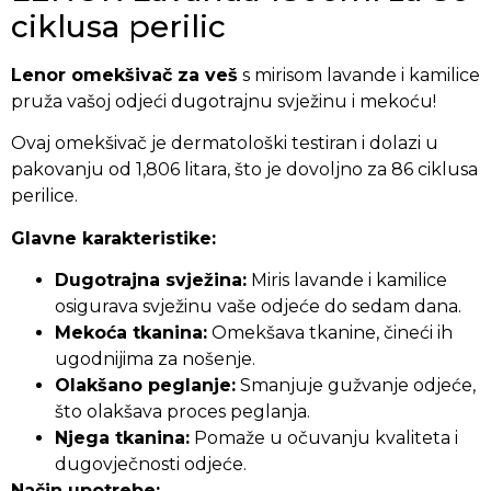
ciklusa perilic
Lenor omekšivač za veš
s mirisom lavande i kamilice
pruža vašoj odjeći dugotrajnu svježinu i mekoću!
Ovaj omekšivač je dermatološki testiran i dolazi u
pakovanju od 1,806 litara, što je dovoljno za 86 ciklusa
perilice.
Glavne karakteristike:
Dugotrajna svježina:
Miris lavande i kamilice
osigurava svježinu vaše odjeće do sedam dana.
Mekoća tkanina:
Omekšava tkanine, čineći ih
ugodnijima za nošenje.
Olakšano peglanje:
Smanjuje gužvanje odjeće,
što olakšava proces peglanja.
Njega tkanina:
Pomaže u očuvanju kvaliteta i
dugovječnosti odjeće.
Način upotrebe: