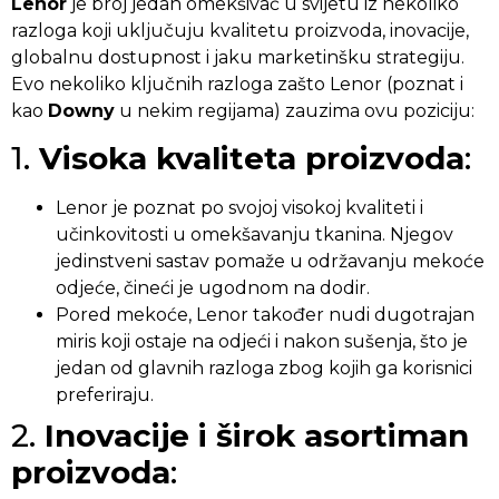
Lenor
je broj jedan omekšivač u svijetu iz nekoliko
razloga koji uključuju kvalitetu proizvoda, inovacije,
globalnu dostupnost i jaku marketinšku strategiju.
Evo nekoliko ključnih razloga zašto Lenor (poznat i
kao
Downy
u nekim regijama) zauzima ovu poziciju:
1.
Visoka kvaliteta proizvoda
:
Lenor je poznat po svojoj visokoj kvaliteti i
učinkovitosti u omekšavanju tkanina. Njegov
jedinstveni sastav pomaže u održavanju mekoće
odjeće, čineći je ugodnom na dodir.
Pored mekoće, Lenor također nudi dugotrajan
miris koji ostaje na odjeći i nakon sušenja, što je
jedan od glavnih razloga zbog kojih ga korisnici
preferiraju.
2.
Inovacije i širok asortiman
proizvoda
: