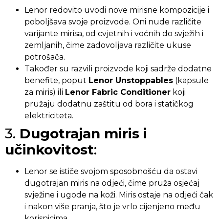
Lenor redovito uvodi nove mirisne kompozicije i
poboljšava svoje proizvode. Oni nude različite
varijante mirisa, od cvjetnih i voćnih do svježih i
zemljanih, čime zadovoljava različite ukuse
potrošača.
Također su razvili proizvode koji sadrže dodatne
benefite, poput
Lenor Unstoppables
(kapsule
za miris) ili
Lenor Fabric Conditioner
koji
pružaju dodatnu zaštitu od bora i statičkog
elektriciteta.
3.
Dugotrajan miris i
učinkovitost
:
Lenor se ističe svojom sposobnošću da ostavi
dugotrajan miris na odjeći, čime pruža osjećaj
svježine i ugode na koži. Miris ostaje na odjeći čak
i nakon više pranja, što je vrlo cijenjeno među
korisnicima.