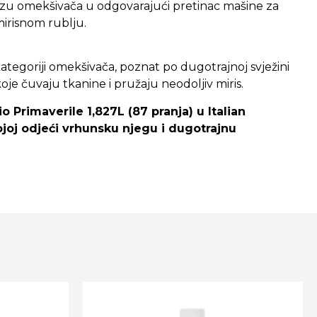
u omekšivača u odgovarajući pretinac mašine za
 mirisnom rublju.
ategoriji omekšivača, poznat po dugotrajnoj svježini
je čuvaju tkanine i pružaju neodoljiv miris.
o Primaverile 1,827L (87 pranja) u Italian
ojoj odjeći vrhunsku njegu i dugotrajnu