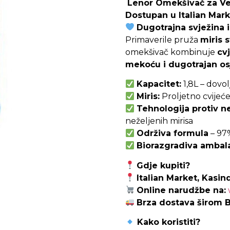
Lenor Omekšivač za Veš 
Dostupan u Italian Mark
Dugotrajna svježina i
Primaverile pruža
miris 
omekšivač kombinuje
cv
mekoću i dugotrajan osj
Kapacitet:
1,8L – dovo
Miris:
Proljetno cvijeć
Tehnologija protiv n
neželjenih mirisa
Održiva formula
– 97%
Biorazgradiva ambal
Gdje kupiti?
Italian Market, Kasind
Online narudžbe na:
Brza dostava širom B
Kako koristiti?