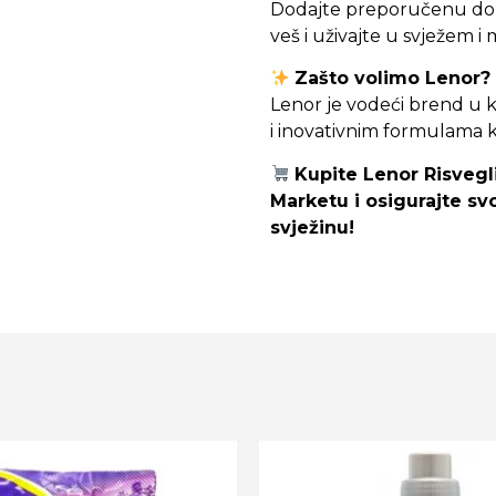
Dodajte preporučenu doz
veš i uživajte u svježem i
Zašto volimo Lenor?
Lenor je vodeći brend u k
i inovativnim formulama ko
Kupite Lenor Risvegli
Marketu i osigurajte sv
svježinu!