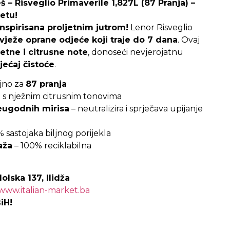
– Risveglio Primaverile 1,827L (87 Pranja) –
etu!
nspirisana proljetnim jutrom!
Lenor Risveglio
svježe oprane odjeće koji traje do 7 dana
. Ovaj
jetne i citrusne note
, donoseći nevjerojatnu
ećaj čistoće
.
ljno za
87 pranja
e s nježnim citrusnim tonovima
eugodnih mirisa
– neutralizira i sprječava upijanje
 sastojaka biljnog porijekla
aža
– 100% reciklabilna
olska 137, Ilidža
www.italian-market.ba
iH!