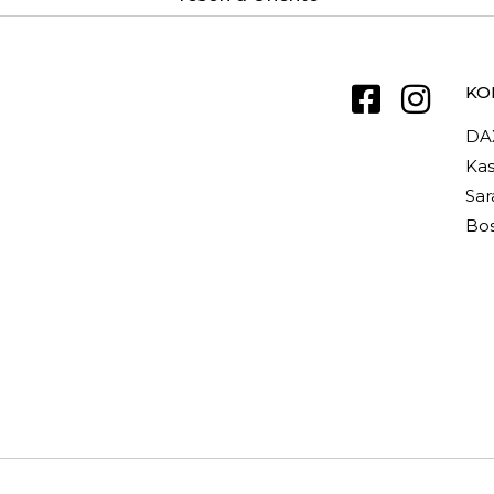
KO
DA
Kas
Sar
Bos