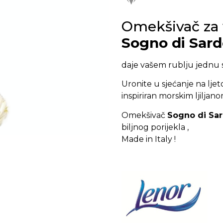
Omekšivač za 
Sogno di Sar
daje vašem rublju jednu s
Uronite u sjećanje na ljeto n
inspiriran morskim ljiljan
Omekšivač
Sogno di Sa
biljnog porijekla ,
Made in Italy !