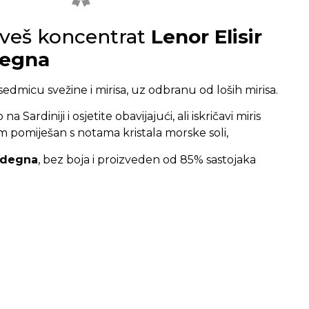
veš koncentrat
Lenor Elisir
degna
edmicu svežine i mirisa, uz odbranu od loših mirisa.
a Sardiniji i osjetite obavijajući, ali iskričavi miris
om pomiješan s notama kristala morske soli,
rdegna
, bez boja i proizveden od 85% sastojaka