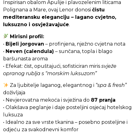
Inspirisan obalom Apulije i plavozelenim liticama
Bianco
Polignana a Mare, ovaj Lenor donosi
čistu
&
mediteransku eleganciju – lagano cvjetno,
Calendula
luksuzno i osvježavajuće
.
Mirisni profil:
•
Bijeli jorgovan
– profinjena, nježno cvjetna nota
•
Neven (calendula)
– sunčana, topla i blago
baršunasta aroma
• Efekat: čist, opuštajući, sofisticiran miris
svježe
opranog rublja s “morskim luksuzom”
Za ljubitelje laganog, elegantnog i
“spa & fresh”
doživljaja
• Nevjerovatna mekoća i svježina do
87 pranja
• Olakšava peglanje i daje posteljini osjećaj hotelskog
luksuza
• Idealno za sve vrste tkanina – posebno posteljine i
odjeću za svakodnevni komfor