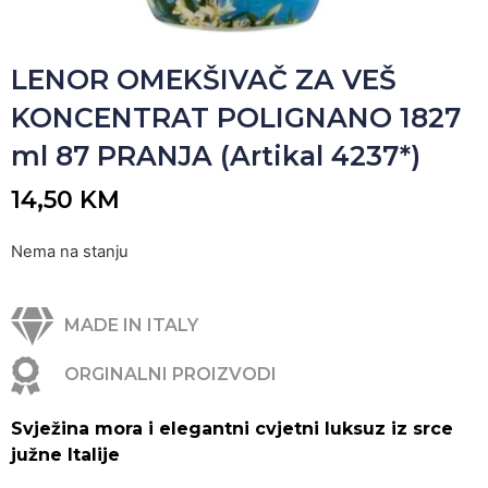
LENOR OMEKŠIVAČ ZA VEŠ
KONCENTRAT POLIGNANO 1827
ml 87 PRANJA (Artikal 4237*)
14,50
KM
Nema na stanju
MADE IN ITALY
ORGINALNI PROIZVODI
Lenor
Svježina mora i elegantni cvjetni luksuz iz srce
Polignano
južne Italije
–
Lillà