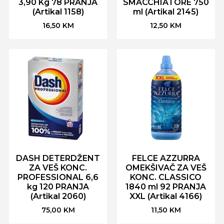
3,90 Kg 78 PRANJA
SMACCHIATORE 750
(Artikal 1158)
ml (Artikal 2145)
16,50
KM
12,50
KM
DASH DETERDŽENT
FELCE AZZURRA
ZA VEŠ KONC.
OMEKŠIVAČ ZA VEŠ
PROFESSIONAL 6,6
KONC. CLASSICO
kg 120 PRANJA
1840 ml 92 PRANJA
(Artikal 2060)
XXL (Artikal 4166)
75,00
KM
11,50
KM