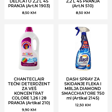
DELICATO 2,2 L 45
2,2 L 45 PRANJA
PRANJA (Art.N 1903)
(Art.N 510)
8,50
KM
8,50
KM
CHANTECLAIR
DASH SPRAY ZA
TEČNI DETERDŽENT
SKIDANJE FLEKA I
ZA VEŠ
MRLJA DIAMOND
KONCENTRAT
SMACCHIATORE 750
COLORE 1,26 l 28
ml (Artikal 2145)
PRANJA (Artikal 210)
12,50
KM
9,90
KM