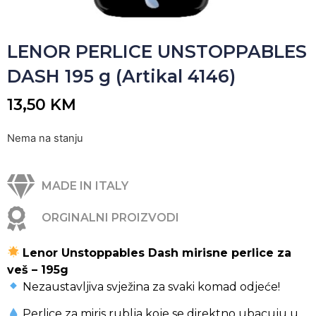
LENOR PERLICE UNSTOPPABLES
DASH 195 g (Artikal 4146)
13,50
KM
Nema na stanju
MADE IN ITALY
ORGINALNI PROIZVODI
Lenor Unstoppables Dash mirisne perlice za
veš – 195g
Nezaustavljiva svježina za svaki komad odjeće!
Perlice za miris rublja koje se direktno ubacuju u