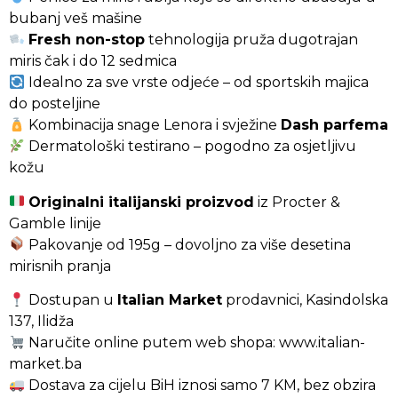
bubanj veš mašine
Fresh non-stop
tehnologija pruža dugotrajan
miris čak i do 12 sedmica
Idealno za sve vrste odjeće – od sportskih majica
do posteljine
Kombinacija snage Lenora i svježine
Dash parfema
Dermatološki testirano – pogodno za osjetljivu
kožu
Originalni italijanski proizvod
iz Procter &
Gamble linije
Pakovanje od 195g – dovoljno za više desetina
mirisnih pranja
Dostupan u
Italian Market
prodavnici, Kasindolska
137, Ilidža
Naručite online putem web shopa:
www.italian-
market.ba
Dostava za cijelu BiH iznosi samo 7 KM, bez obzira