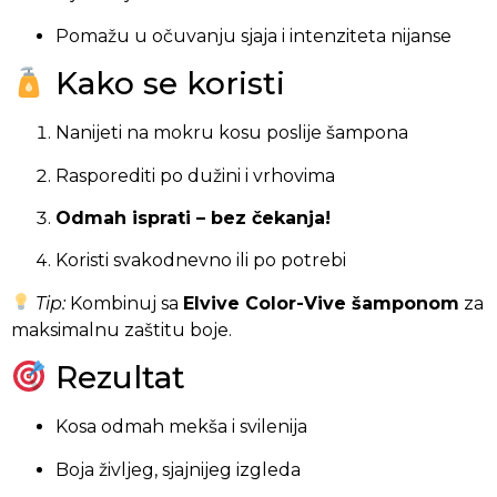
Pomažu u očuvanju sjaja i intenziteta nijanse
Kako se koristi
Nanijeti na mokru kosu poslije šampona
Rasporediti po dužini i vrhovima
Odmah isprati – bez čekanja!
Koristi svakodnevno ili po potrebi
Tip:
Kombinuj sa
Elvive Color-Vive šamponom
za
maksimalnu zaštitu boje.
Rezultat
Kosа odmah mekša i svilenija
Boja življeg, sjajnijeg izgleda