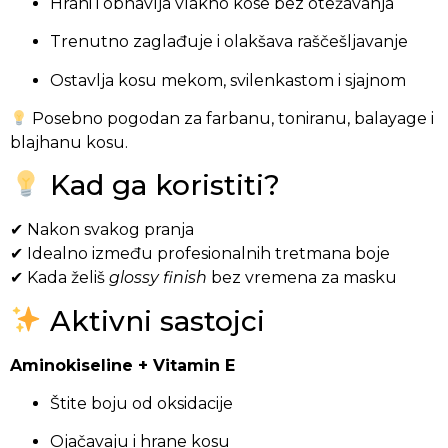
Hrani i obnavlja vlakno kose bez otežavanja
Trenutno zaglađuje i olakšava raščešljavanje
Ostavlja kosu mekom, svilenkastom i sjajnom
Posebno pogodan za farbanu, toniranu, balayage i
blajhanu kosu.
Kad ga koristiti?
✔ Nakon svakog pranja
✔ Idealno između profesionalnih tretmana boje
✔ Kada želiš
glossy finish
bez vremena za masku
Aktivni sastojci
Aminokiseline + Vitamin E
Štite boju od oksidacije
Ojačavaju i hrane kosu