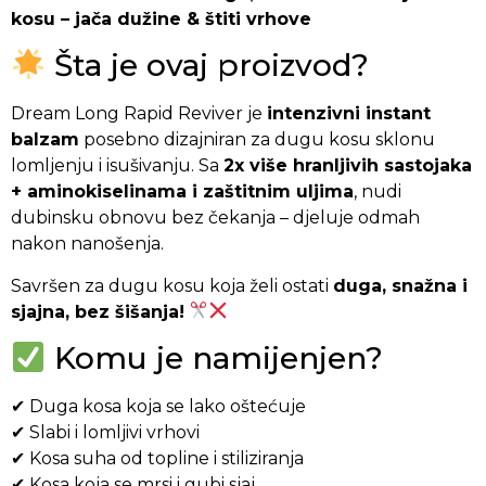
kosu – jača dužine & štiti vrhove
Šta je ovaj proizvod?
Dream Long Rapid Reviver je
intenzivni instant
balzam
posebno dizajniran za dugu kosu sklonu
lomljenju i isušivanju. Sa
2x više hranljivih sastojaka
+ aminokiselinama i zaštitnim uljima
, nudi
dubinsku obnovu bez čekanja – djeluje odmah
nakon nanošenja.
Savršen za dugu kosu koja želi ostati
duga, snažna i
sjajna, bez šišanja!
Komu je namijenjen?
✔ Duga kosa koja se lako oštećuje
✔ Slabi i lomljivi vrhovi
✔ Kosa suha od topline i stiliziranja
✔ Kosa koja se mrsi i gubi sjaj