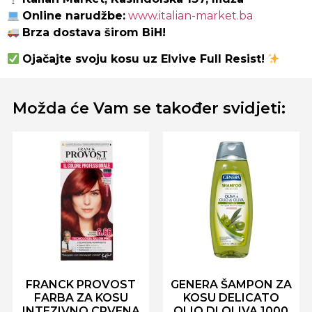
Online narudžbe:
www.italian-market.ba
Brza dostava širom BiH!
Ojačajte svoju kosu uz Elvive Full Resist!
Možda će Vam se također svidjeti:
FRANCK PROVOST
GENERA ŠAMPON ZA
FARBA ZA KOSU
KOSU DELICATO
INTEZIVNO CRVENA
OLIO DI OLIVA 1000