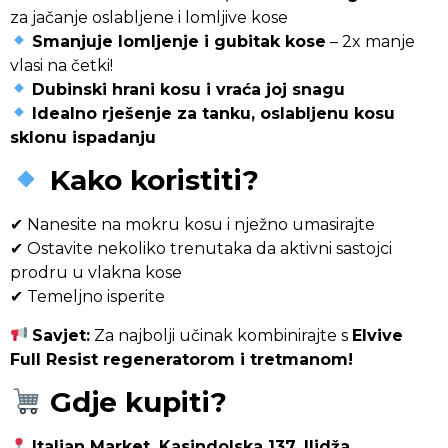
za jačanje oslabljene i lomljive kose
Smanjuje lomljenje i gubitak kose
– 2x manje
vlasi na četki!
Dubinski hrani kosu i vraća joj snagu
Idealno rješenje za tanku, oslabljenu kosu
sklonu ispadanju
Kako koristiti?
✔ Nanesite na mokru kosu i nježno umasirajte
✔ Ostavite nekoliko trenutaka da aktivni sastojci
prodru u vlakna kose
✔ Temeljno isperite
Savjet:
Za najbolji učinak kombinirajte s
Elvive
Full Resist regeneratorom i tretmanom!
Gdje kupiti?
Italian Market, Kasindolska 137, Ilidža