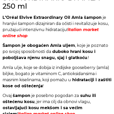
250 ml
L'Oréal Elvive Extraordinary Oil Amla šampon
je
hranjivi šampon dizajniran da očisti i revitalizuje kosu,
pružajući intenzivnu hidrataciju!
italian market
online shop
Šampon je obogaćen Amla uljem
, koje je poznato
po svojoj sposobnosti da
duboko hrani kosu i
poboljšava njenu snagu, sjaj i glatkoću
.!
Amla ulje, koje se dobija iz indijske gooseberry (amla)
biljke, bogato je vitaminom C, antioksidansima i
masnim kiselinama, koji pomažu u
hidrataciji i zaštiti
kose od oštećenja
!
Ovaj
šampon
je posebno pogodan za
suhu ili
oštećenu kosu
, jer ima cilj da obnovi vlagu,
ostavljajući kosu mekšom i sa većim
sjajem
!
italian market online shop