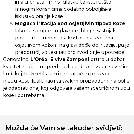
imaju prijatan miris i glatku teksturu, što
mnogim korisnicima dodatno poboljšava
iskustvo pranja kose.
Moguća iritacija kod osjetljivih tipova kože
:
Iako su šamponi uglavnom blagih sastojaka,
postoji mogućnost da kod osoba s veoma
osjetljivom kožom na glavi dođe do iritacija, pa je
preporučljivo testirati proizvod prije upotrebe.
Generalno,
L'Oréal Elvive šamponi
pružaju dobar
kvalitet za cijenu i predstavljaju dobar izbor za većinu
ljudi koji traže efikasan i pristupačan proizvod za
njegu kose. Ipak, kao i sa svakim proizvodom, najbolje
je odabrati onaj koji odgovara vašem specifičnom tipu
kose i potrebama.
Možda će Vam se također svidjeti: