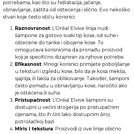
potrebama, kao što su hidratacija, jačanje,
obnavljanje, zaštita od oštećenja i slično. Evo nekoliko
stvari koje često ističu korisnici:
Raznovrsnost
: L'Oréal Elvive linija nudi
šampone za gotovo svaki tip kose, od suhe i
oštećene do tanke i obojene kose. To
omogućava korisnicima da pronađu proizvod
koji je specifično dizajniran za njihove potrebe.
Efikasnost
: Mnogi korisnici primijete poboljšanje
u teksturi i izgledu kose, bilo da je kosa mekša,
sjajnija, ili lakša za oblikovanje. Također, šamponi
često pomažu u obnavljanju kose, naročito ako
je oštećena ili suha.
Pristupačnost
: L'Oréal Elvive šamponi su
dostupni u većini drogerija po pristupačnim
cijenama, što ih čini lako dostupnim široj
potrošačkoj bazi.
Miris i tekstura
: Proizvodi iz ove linije obično