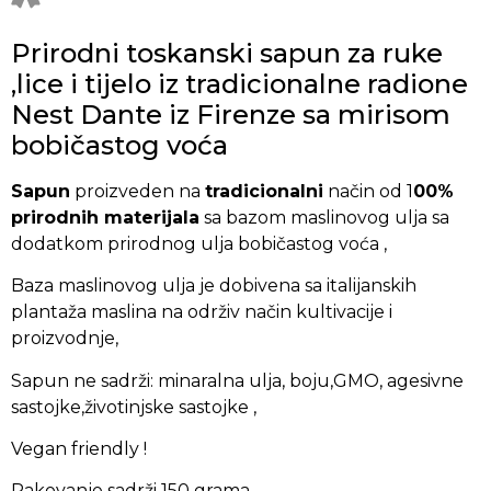
Prirodni toskanski sapun za ruke
,lice i tijelo iz tradicionalne radione
Nest Dante iz Firenze sa mirisom
bobičastog voća
Sapun
proizveden na
tradicionalni
način od 1
00%
prirodnih materijala
sa bazom maslinovog ulja sa
dodatkom prirodnog ulja bobičastog voća ,
Baza maslinovog ulja je dobivena sa italijanskih
plantaža maslina na održiv način kultivacije i
proizvodnje,
Sapun ne sadrži: minaralna ulja, boju,GMO, agesivne
sastojke,životinjske sastojke ,
Vegan friendly !
Pakovanje sadrži 150 grama,