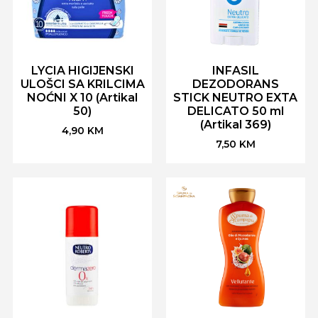
LYCIA HIGIJENSKI
INFASIL
ULOŠCI SA KRILCIMA
DEZODORANS
NOĆNI X 10 (Artikal
STICK NEUTRO EXTA
50)
DELICATO 50 ml
(Artikal 369)
4,90
KM
7,50
KM