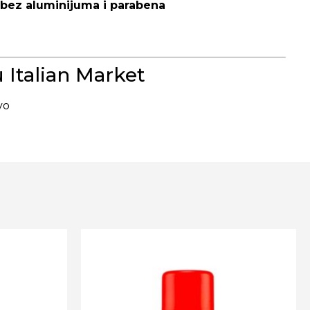
bez aluminijuma i parabena
Italian Market
vo