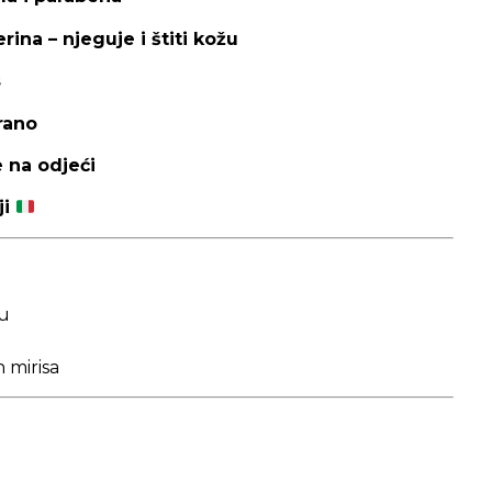
rina – njeguje i štiti kožu
s
rano
e na odjeći
ji
u
h mirisa