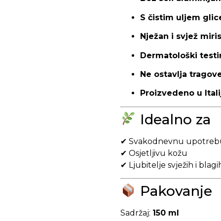
S čistim uljem glice
Nježan i svjež miri
Dermatološki testi
Ne ostavlja tragov
Proizvedeno u Itali
Idealno za
✔ Svakodnevnu upotreb
✔ Osjetljivu kožu
✔ Ljubitelje svježih i blagi
Pakovanje
Sadržaj:
150 ml