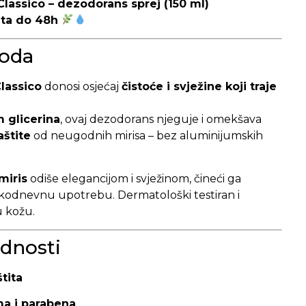
lassico – dezodorans sprej (150 ml)
tita do 48h
voda
lassico
donosi osjećaj
čistoće i svježine koji traje
m glicerina
, ovaj dezodorans njeguje i omekšava
aštite
od neugodnih mirisa – bez aluminijumskih
miris
odiše elegancijom i svježinom, čineći ga
kodnevnu upotrebu. Dermatološki testiran i
u kožu.
dnosti
tita
ma i parabena