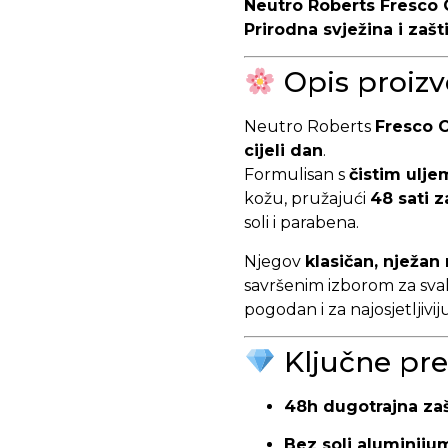
Neutro Roberts Fresco C
Prirodna svježina i zaš
Opis proiz
Neutro Roberts
Fresco C
cijeli dan
.
Formulisan s
čistim ulje
kožu, pružajući
48 sati z
soli i parabena.
Njegov
klasičan, nježan 
savršenim izborom za sva
pogodan i za najosjetljivij
Ključne pre
48h dugotrajna zaš
Bez soli aluminiju