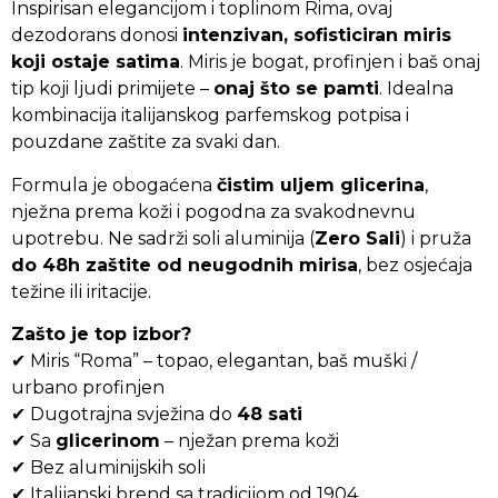
Inspirisan elegancijom i toplinom Rima, ovaj
dezodorans donosi
intenzivan, sofisticiran miris
koji ostaje satima
. Miris je bogat, profinjen i baš onaj
tip koji ljudi primijete –
onaj što se pamti
. Idealna
kombinacija italijanskog parfemskog potpisa i
pouzdane zaštite za svaki dan.
Formula je obogaćena
čistim uljem glicerina
,
nježna prema koži i pogodna za svakodnevnu
upotrebu. Ne sadrži soli aluminija (
Zero Sali
) i pruža
do 48h zaštite od neugodnih mirisa
, bez osjećaja
težine ili iritacije.
Zašto je top izbor?
✔ Miris “Roma” – topao, elegantan, baš muški /
urbano profinjen
✔ Dugotrajna svježina do
48 sati
✔ Sa
glicerinom
– nježan prema koži
✔ Bez aluminijskih soli
✔ Italijanski brend sa tradicijom od 1904.