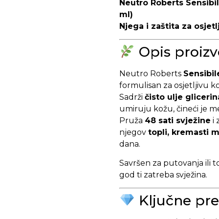
Neutro Roberts Sensibi
ml)
Njega i zaštita za osjet
Opis proiz
Neutro Roberts
Sensibi
formulisan za osjetljivu k
Sadrži
čisto ulje glicerin
umiruju kožu, čineći je 
Pruža
48 sati svježine
i 
njegov
topli, kremasti m
dana.
Savršen za putovanja ili 
god ti zatreba svježina.
Ključne pre