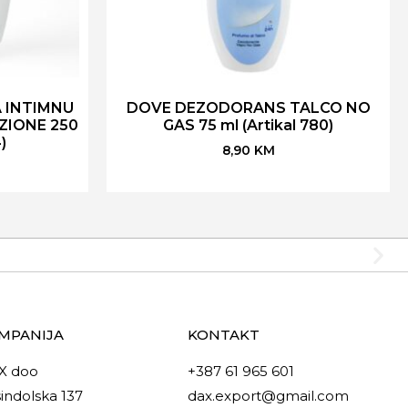
A INTIMNU
DOVE DEZODORANS TALCO NO
ZIONE 250
GAS 75 ml (Artikal 780)
)
8,90
KM
MPANIJA
KONTAKT
X doo
+387 61 965 601
indolska 137
dax.export@gmail.com