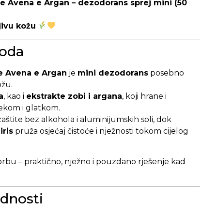
le Avena e Argan – dezodorans sprej mini (50
ljivu kožu
voda
le Avena e Argan
je
mini dezodorans
posebno
ožu.
a
, kao i
ekstrakte zobi i argana
, koji hrane i
mekom i glatkom.
zaštite bez alkohola i aluminijumskih soli, dok
iris
pruža osjećaj čistoće i nježnosti tokom cijelog
torbu – praktično, nježno i pouzdano rješenje kad
dnosti