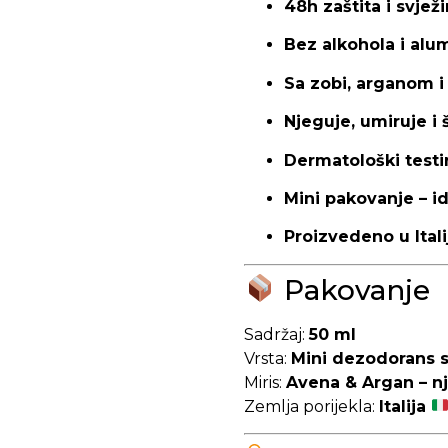
48h zaštita i svjež
Bez alkohola i alum
Sa zobi, arganom i 
Njeguje, umiruje i š
Dermatološki testi
Mini pakovanje – i
Proizvedeno u Itali
Pakovanje
Sadržaj:
50 ml
Vrsta:
Mini dezodorans s
Miris:
Avena & Argan – nj
Zemlja porijekla:
Italija