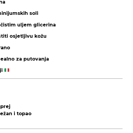
ina
inijumskih soli
čistim uljem glicerina
titi osjetljivu kožu
rano
dealno za putovanja
ji
prej
ežan i topao