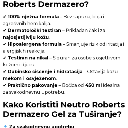
Roberts Dermazero?
✔
100% nježna formula
– Bez sapuna, boja i
agresivnih hemikalija.
✔
Dermatološki testiran
– Prikladan čak i za
najosjetljiviju kožu
.
✔
Hipoalergena formula
– Smanjuje rizik od iritacija i
alergijskih reakcija.
✔
Testiran na nikal
– Siguran za osobe s osjetljivom
kožom i djecu.
✔
Dubinsko čišćenje i hidratacija
– Ostavlja kožu
mekom i osvježenom
.
✔
Praktično pakovanje
– Bočica od
450 ml
idealna
za svakodnevnu upotrebu.
Kako Koristiti Neutro Roberts
Dermazero Gel za Tuširanje?
Za svakodnevnu upotrebu
: