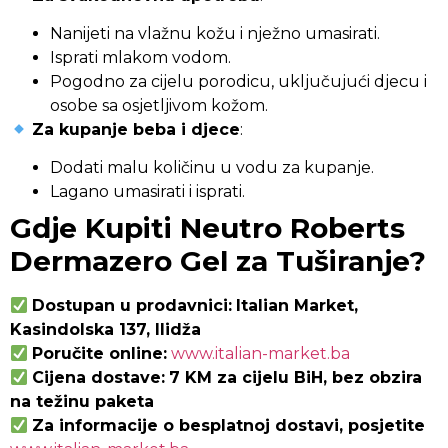
Nanijeti na vlažnu kožu i nježno umasirati.
Isprati mlakom vodom.
Pogodno za cijelu porodicu, uključujući djecu i
osobe sa osjetljivom kožom.
Za kupanje beba i djece
:
Dodati malu količinu u vodu za kupanje.
Lagano umasirati i isprati.
Gdje Kupiti Neutro Roberts
Dermazero Gel za Tuširanje?
Dostupan u prodavnici:
Italian Market,
Kasindolska 137, Ilidža
Poručite online:
www.italian-market.ba
Cijena dostave:
7 KM za cijelu BiH, bez obzira
na težinu paketa
Za informacije o besplatnoj dostavi, posjetite