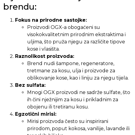
brendu:
Fokus na prirodne sastojke:
Proizvodi OGX-a obogaćeni su
visokokvalitetnim prirodnim ekstraktima i
uljima, što pruža njegu za različite tipove
kose i vlasišta.
Raznolikost proizvoda:
Brend nudi šampone, regeneratore,
tretmane za kosu, ulja i proizvode za
oblikovanje kose, kao i liniju za njegu tijela.
Bez sulfata:
Mnogi OGX proizvodi ne sadrže sulfate, što
ih čini nježnijim za kosu i prikladnim za
obojenu ili tretiranu kosu.
Egzotični mirisi:
Mirisi proizvoda često su inspirirani
prirodom, poput kokosa, vanilije, lavande ili