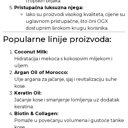
tropskih biljaka.
Pristupačna luksuzna njega:
Iako su proizvodi visokog kvaliteta, cijene su
uglavnom pristupačne, što čini OGX
dostupnim širokom krugu korisnika.
Popularne linije proizvoda:
Coconut Milk:
Hidratacija i mekoća s kokosovim mlijekom i
uljem.
Argan Oil of Morocco:
Ulje argana za jačanje, sjaj i revitalizaciju suhe
kose.
Keratin Oil:
Jačanje kose i smanjenje lomljenja uz dodatak
keratina.
Biotin & Collagen:
Pomaže u povećanju volumena i gustoće tanke
kose.