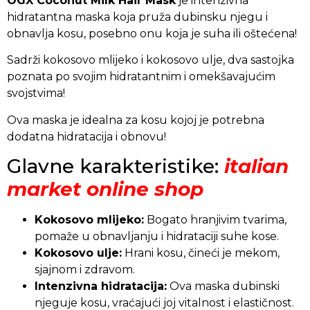
OGX Coconut Milk Hair Mask
je intenzivna
hidratantna maska koja pruža dubinsku njegu i
obnavlja kosu, posebno onu koja je suha ili oštećena!
Sadrži kokosovo mlijeko i kokosovo ulje, dva sastojka
poznata po svojim hidratantnim i omekšavajućim
svojstvima!
Ova maska je idealna za kosu kojoj je potrebna
dodatna hidratacija i obnovu!
Glavne karakteristike:
italian
market online shop
Kokosovo mlijeko:
Bogato hranjivim tvarima,
pomaže u obnavljanju i hidrataciji suhe kose.
Kokosovo ulje:
Hrani kosu, čineći je mekom,
sjajnom i zdravom.
Intenzivna hidratacija:
Ova maska dubinski
njeguje kosu, vraćajući joj vitalnost i elastičnost.