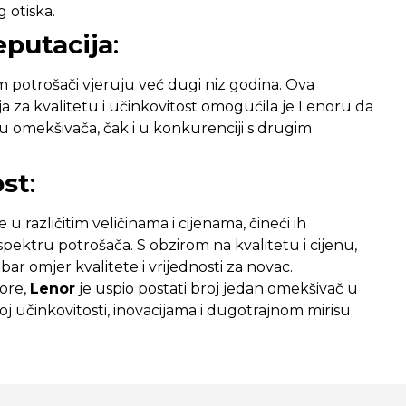
 otiska.
putacija
:
 potrošači vjeruju već dugi niz godina. Ova
a za kvalitetu i učinkovitost omogućila je Lenoru da
štu omekšivača, čak i u konkurenciji s drugim
ost
:
u različitim veličinama i cijenama, čineći ih
ektru potrošača. S obzirom na kvalitetu i cijenu,
ar omjer kvalitete i vrijednosti za novac.
tore,
Lenor
je uspio postati broj jedan omekšivač u
oj učinkovitosti, inovacijama i dugotrajnom mirisu