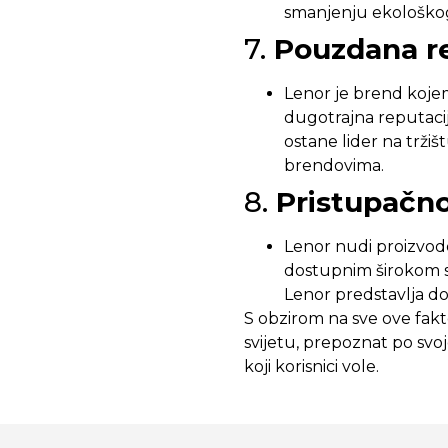
smanjenju ekološkog
7.
Pouzdana re
Lenor je brend kojem
dugotrajna reputacij
ostane lider na trži
brendovima.
8.
Pristupačn
Lenor nudi proizvode 
dostupnim širokom sp
Lenor predstavlja dob
S obzirom na sve ove fak
svijetu, prepoznat po svoj
koji korisnici vole.