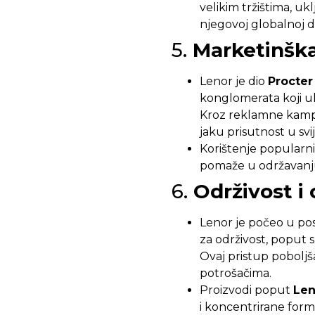
velikim tržištima, uk
njegovoj globalnoj d
5.
Marketinšk
Lenor je dio
Procter
konglomerata koji ul
Kroz reklamne kampan
jaku prisutnost u svi
Korištenje popularn
pomaže u održavanj
6.
Održivost i
Lenor je počeo u pos
za održivost, poput s
Ovaj pristup pobolj
potrošačima.
Proizvodi poput
Len
i koncentrirane formu