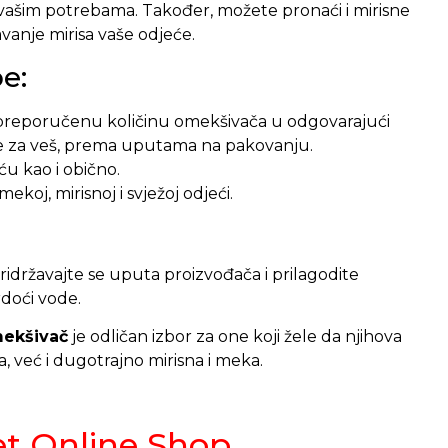
vašim potrebama. Također, možete pronaći i mirisne
vanje mirisa vaše odjeće.
e:
 preporučenu količinu omekšivača u odgovarajući
e za veš, prema uputama na pakovanju.
ću kao i obično.
mekoj, mirisnoj i svježoj odjeći.
ridržavajte se uputa proizvođača i prilagodite
vrdoći vode.
ekšivač
je odličan izbor za one koji žele da njihova
, već i dugotrajno mirisna i meka.
et Online Shop