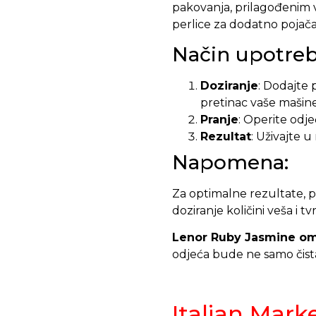
pakovanja, prilagođenim 
perlice za dodatno pojača
Način upotreb
Doziranje
: Dodajte
pretinac vaše mašin
Pranje
: Operite odje
Rezultat
: Uživajte u 
Napomena:
Za optimalne rezultate, p
doziranje količini veša i t
Lenor Ruby Jasmine om
odjeća bude ne samo čista
Italian Mark