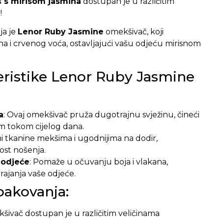
 s mirisom jasmina
dostupan je u različitim
!
ja je
Lenor Ruby Jasmine
omekšivač, koji
a i crvenog voća, ostavljajući vašu odjeću mirisnom
eristike Lenor Ruby Jasmine
a
: Ovaj omekšivač pruža dugotrajnu svježinu, čineći
m tokom cijelog dana.
ini tkanine mekšima i ugodnijima na dodir,
st nošenja.
 odjeće
: Pomaže u očuvanju boja i vlakana,
rajanja vaše odjeće.
pakovanja:
ivač dostupan je u različitim veličinama