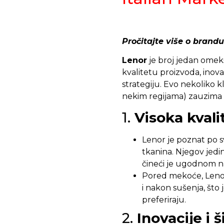
Pročitajte više o brandu
Lenor
je broj jedan omekš
kvalitetu proizvoda, inov
strategiju. Evo nekoliko 
nekim regijama) zauzima 
1.
Visoka kvali
Lenor je poznat po sv
tkanina. Njegov jed
čineći je ugodnom na
Pored mekoće, Lenor 
i nakon sušenja, što 
preferiraju.
2.
Inovacije i 