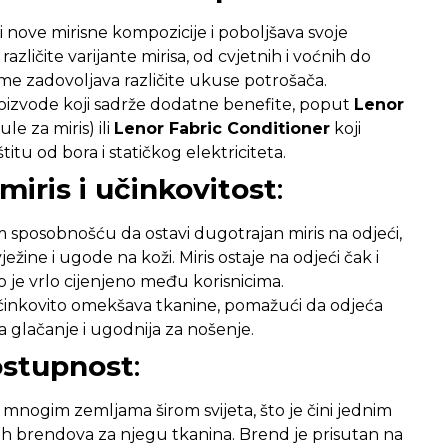
 nove mirisne kompozicije i poboljšava svoje
azličite varijante mirisa, od cvjetnih i voćnih do
čime zadovoljava različite ukuse potrošača.
roizvode koji sadrže dodatne benefite, poput
Lenor
le za miris) ili
Lenor Fabric Conditioner
koji
tu od bora i statičkog elektriciteta.
miris i učinkovitost
:
om sposobnošću da ostavi dugotrajan miris na odjeći,
ežine i ugode na koži. Miris ostaje na odjeći čak i
o je vrlo cijenjeno među korisnicima.
učinkovito omekšava tkanine, pomažući da odjeća
 glačanje i ugodnija za nošenje.
ostupnost
:
mnogim zemljama širom svijeta, što je čini jednim
jih brendova za njegu tkanina. Brend je prisutan na