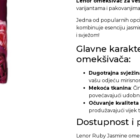
Lenor omekšivač za veš
varijantama i pakovanjima
Jedna od popularnih opci
kombinuje esenciju jasmin
i svježom!
Glavne karakt
omekšivača:
Dugotrajna svježin
vašu odjeću mirisno
Mekoća tkanina
: Č
povećavajući udobno
Očuvanje kvaliteta
produžavajući vijek t
Dostupnost i 
Lenor Ruby Jasmine omekš